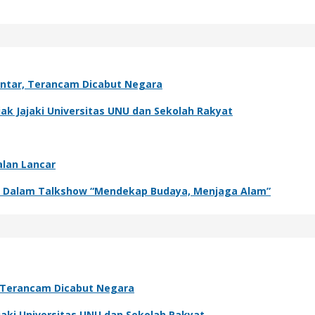
antar, Terancam Dicabut Negara
k Jajaki Universitas UNU dan Sekolah Rakyat
alan Lancar
adir Dalam Talkshow “Mendekap Budaya, Menjaga Alam”
, Terancam Dicabut Negara
aki Universitas UNU dan Sekolah Rakyat