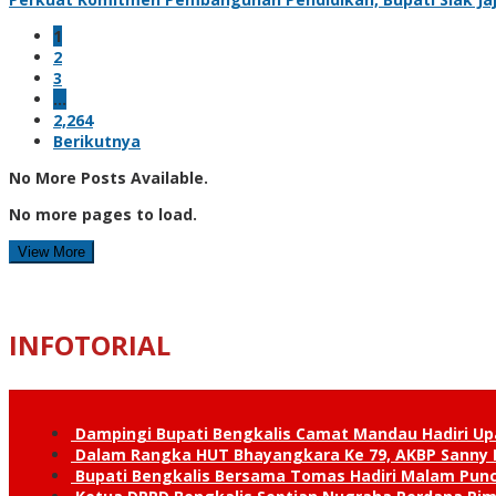
1
2
3
…
2,264
Berikutnya
No More Posts Available.
No more pages to load.
View More
INFOTORIAL
Dampingi Bupati Bengkalis Camat Mandau Hadiri U
Dalam Rangka HUT Bhayangkara Ke 79, AKBP Sanny H
Bupati Bengkalis Bersama Tomas Hadiri Malam Pun