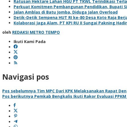
Ratusan Hektare Lahan HGU PT TKWL Terindikasi Terl
Perkuat Komitmen Pembangunan Pendidikan, Bupati Sia
Jalan Amblas di Batu Jomba, Diduga Jalan Overload
Detik-Detik Sempena HUT RI ke-80 Desa Koto Raja Berj
Kolaborasi Jaga Alam, PT KPI RU II Sungai Pakning H
oleh
REDAKSI METRO TEMPO
Ikuti Kami Pada
Navigasi pos
Pos sebelumnya
Tim MPC Dari KPK Melaksanakan Rapat De
Pos berikutnya
Pemkab Bengkalis Ikuti Rakor Evaluasi PPKM