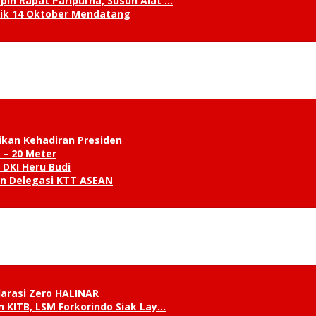
in Rapat Paripurna, Susun Alat …
tik 14 Oktober Mendatang
ikan Kehadiran Presiden
 – 20 Meter
 DKI Heru Budi
an Delegasi KTT ASEAN
klarasi Zero HALINAR
 KITB, LSM Forkorindo Siak Lay…