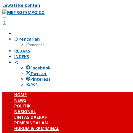
Lewati ke konten
Pencarian
REDAKSI
INDEKS
Facebook
Twitter
Pinterest
RSS
HOME
NEWS
POLITIK
NASIONAL
LINTAS DAERAH
PEMERINTAHAN
HUKUM & KRMIMINAL