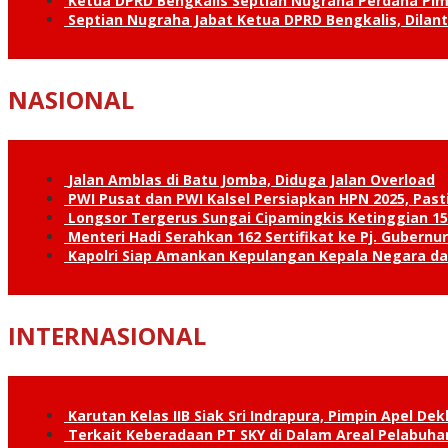
Ketua DPRD Bengkalis Septian Nugraha Perdana Pimp
Septian Nugraha Jabat Ketua DPRD Bengkalis, Dilan
NASIONAL
Jalan Amblas di Batu Jomba, Diduga Jalan Overload
PWI Pusat dan PWI Kalsel Persiapkan HPN 2025, Past
Longsor Tergerus Sungai Cipamingkis Ketinggian 15
Menteri Hadi Serahkan 162 Sertifikat ke Pj. Gubernur
Kapolri Siap Amankan Kepulangan Kepala Negara d
INTERNASIONAL
Karutan Kelas IIB Siak Sri Indrapura, Pimpin Apel De
Terkait Keberadaan PT SKY di Dalam Areal Pelabuhan