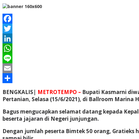
Facebook
Twitter
LinkedIn
WhatsApp
Line
Email
Share
BENGKALIS|
METROTEMPO –
Bupati Kasmarni diwa
Pertanian, Selasa (15/6/2021), di Ballroom Marina H
Bagus mengucapkan selamat datang kepada Kepala 
beserta jajaran di Negeri junjungan.
Dengan jumlah peserta Bimtek 50 orang, Gratieks
sampai hilir.