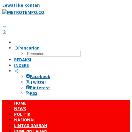
Lewati ke konten
Pencarian
REDAKSI
INDEKS
Facebook
Twitter
Pinterest
RSS
HOME
NEWS
POLITIK
NASIONAL
LINTAS DAERAH
PEMERINTAHAN