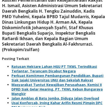
Asisten Pemerintahan dan Kesejahteraan Rakyat
H. Ismail, Asisten Administrasi Umum Sekretariat
Daerah Bengkalis H. Tengku Zainuddin, Kadis
PMD Yuhelmi, Kepala BPBD Tajul Mudarris, Kepala
Dinas Linkungan Hidup H. Arman AA, Kepala
Diskominfotik Johansyah Syafri, Staf Khusus
Bupati Bengkalis Suparjo, Inspektur Bengkalis
Rafiardi Ikhsan, dan Kepala Bagian Umum
Sekretariat Daerah Bengkalis Al-Fakhrurrazi.
(Prokopim/zulfan)
Posting Terkait
Ratusan Hektare Lahan HGU PT TKWL Terindikasi
Terlantar, Terancam Dicabut Negara
Perkuat Komitmen Pembangunan Pendidikan, Bupati
Siak Jajaki Universitas UNU dan Sekolah Rakyat
Masyarakat Tuntut Kewajiban Perusahaan, Komisi II
DPRD Siak Gelar Hearing, PT. TKWL Kebun Bungaraya
Mangkir
Jalan Amblas di Batu Jomba, Diduga Jalan Overload
Usai Konfercab, Irving Kahar Arifin Resmi Pimpin DPC