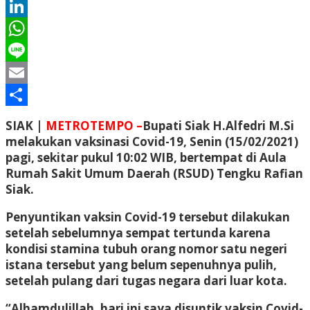
Twitter
LinkedIn
WhatsApp
Line
Email
Share
SIAK |
METROTEMPO –
Bupati Siak H.Alfedri M.Si
melakukan vaksinasi Covid-19, Senin (15/02/2021)
pagi, sekitar pukul 10:02 WIB, bertempat di Aula
Rumah Sakit Umum Daerah (RSUD) Tengku Rafian
Siak.
Penyuntikan vaksin Covid-19 tersebut dilakukan
setelah sebelumnya sempat tertunda karena
kondisi stamina tubuh orang nomor satu negeri
istana tersebut yang belum sepenuhnya pulih,
setelah pulang dari tugas negara dari luar kota.
“Alhamdulillah, hari ini saya disuntik vaksin Covid-