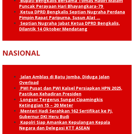
Bupati Bengkalis Bersama Tomas Hadiri Malam
Puncak Perayaan Hari Bhayangkara-79
Ketua DPRD Bengkalis Septian Nugraha Perdana
Pimpin Rapat Paripurna, Susun Alat …
Septian Nugraha Jabat Ketua DPRD Bengkalis,
Dilantik 14 Oktober Mendatang
NASIONAL
Jalan Amblas di Batu Jomba, Diduga Jalan
Overload
PWI Pusat dan PWI Kalsel Persiapkan HPN 2025,
Pastikan Kehadiran Presiden
Longsor Tergerus Sungai Cipamingkis
Ketinggian 15 – 20 Meter
Menteri Hadi Serahkan 162 Sertifikat ke Pj.
Gubernur DKI Heru Budi
Kapolri Siap Amankan Kepulangan Kepala
Negara dan Delegasi KTT ASEAN