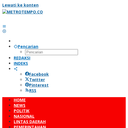
Lewati ke konten
Pencarian
REDAKSI
INDEKS
Facebook
Twitter
Pinterest
RSS
HOME
NEWS
POLITIK
NASIONAL
LINTAS DAERAH
PEMERINTAHAN