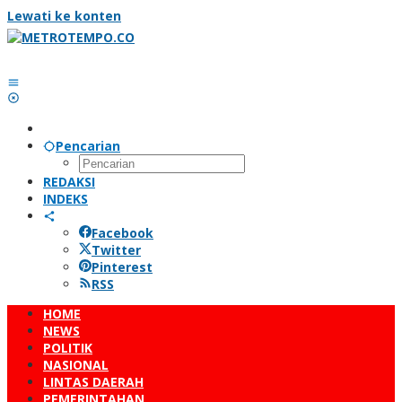
Lewati ke konten
Pencarian
REDAKSI
INDEKS
Facebook
Twitter
Pinterest
RSS
HOME
NEWS
POLITIK
NASIONAL
LINTAS DAERAH
PEMERINTAHAN