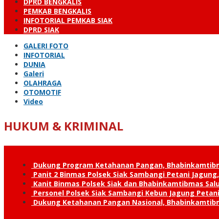
DPRD BENGKALIS
PEMKAB BENGKALIS
INFOTORIAL PEMKAB SIAK
DPRD SIAK
GALERI FOTO
INFOTORIAL
DUNIA
Galeri
OLAHRAGA
OTOMOTIF
Video
HUKUM & KRIMINAL
Dukung Program Ketahanan Pangan, Bhabinkamtib
Panit 2 Binmas Polsek Siak Sambangi Petani Jagung
Kanit Binmas Polsek Siak dan Bhabinkamtibmas Sa
Personel Polsek Siak Sambangi Kebun Jagung Peta
Dukung Ketahanan Pangan Nasional, Bhabinkamtib