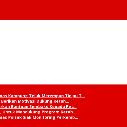
mas Kampung Teluk Merempan Tinjau T…
, Berikan Motivasi Dukung Ketah…
lurkan Bantuan Sembako Kepada Pet…
ni, Untuk Mendukung Program Ketah…
mas Polsek Siak Monitoring Perkemb…