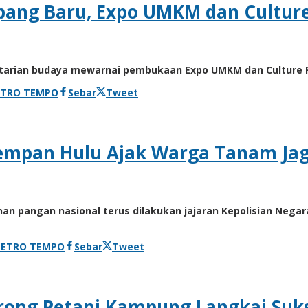
ng Baru, Expo UMKM dan Culture 
rian budaya mewarnai pembukaan Expo UMKM dan Culture Fe
ETRO TEMPO
Sebar
Tweet
mpan Hulu Ajak Warga Tanam Jag
pangan nasional terus dilakukan jajaran Kepolisian Negara 
METRO TEMPO
Sebar
Tweet
rong Petani Kampung Langkai Su