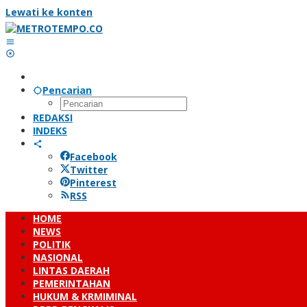
Lewati ke konten
Pencarian
REDAKSI
INDEKS
Facebook
Twitter
Pinterest
RSS
HOME
NEWS
POLITIK
NASIONAL
LINTAS DAERAH
PEMERINTAHAN
HUKUM & KRMIMINAL