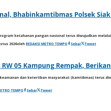
al, Bhabinkamtibmas Polsek Sia
ogram ketahanan pangan nasional terus diwujudkan melalui 
ustus 2026
oleh
REDAKSI METRO TEMPO
Sebar
Tweet
ng RW 05 Kampung Rempak, Berikan
 keamanan dan ketertiban masyarakat (kamtibmas) terus di
METRO TEMPO
Sebar
Tweet