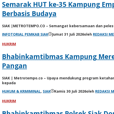
Semarak HUT ke-35 Kampung Empa
Berbasis Budaya
SIAK |METROTEMPO.CO – Semangat kebersamaan dan pelesta
INFOTORIAL PEMKAB SIAK
Jumat 31 Juli 2026
oleh
REDAKSI M
HUKRIM
Bhabinkamtibmas Kampung Mere
Pangan
SIAK | Metrotempo.co – Upaya mendukung program ketahanan 
kepada
HUKUM & KRMIMINAL
,
SIAK
Kamis 30 Juli 2026
oleh
REDAKSI 
HUKRIM
Bhabinkamtibmas Polsek Siak Do