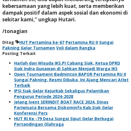
kebersamaan yang lebih kuat, serta memberikan
dampak positif dalam aspek sosial dan ekonomi di
sekitar kami,” ungkap Hutari.
/tonagian
Ditag
HUT Pertamina ke-67
Pertamina RU II
Sungai
Pakning Gelar Turnamen
Voli dalam Rangka
Posting Terkait
Harlah dan Wisuda IKS.PI Cabang Siak, Ketua DPRD
Siak Indra Gunawan di Sahkan Menjadi Warga IKS
Open Tournament Badminton BAPOR Pertamina RU II
Sungai Pakning, Resmi Dibuka, Ini Ajang Mencari Atlet
Terbaik
IPSI Siak Gelar KejurKab Sekaligus Pelantikan
Pengurus Periode 2024-2028
Jelang Ivent SERINDIT BOAT RACE 2024, Dinas
Pariwisata Bersama Diskominfo Kab.Siak Gelar
Konferensi Pers
HUT RI Ke -79 Desa Sungai Siput Gelar Berbagai
Pertandingan Olahraga