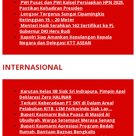
PWI Pusat dan PWI Kalsel Persiapkan HPN 2025,
Pastikan Kehadiran Presiden
Longsor Tergerus Sungai Cipamingkis
Ketinggian 15 – 20 Meter
Menteri Hadi Serahkan 162 Sertifikat ke Pj.
Gubernur DKI Heru Budi
Kapolri Siap Amankan Kepulangan Kepala
Negara dan Delegasi KTT ASEAN
INTERNASIONAL
Karutan Kelas IIB Siak Sri Indrapura, Pimpin Apel
Deklarasi Zero HALINAR
Terkait Keberadaan PT SKY di Dalam Areal
Pelabuhan KITB, LSM Forkorindo Siak Lay…
Bupati Kasmarni Buka Puasa di Masjid Al
Ubudiyah, Warga Setempat Merasa Senang
Bupati Kasmarni Apresiasi Program Bedah
Rumah, Bantuan Baznas Bengkalis