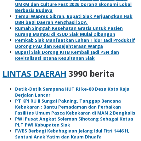
UMKM dan Culture Fest 2026 Dorong Ekonomi Lokal
Berbasis Budaya
Temui Wapres Gibran, Bupati Siak Perjuangkan Hak
DBH bagi Daerah Penghasil SDA
Rumah Singgah Kesehatan Gratis untuk Pasien
Kurang Mampu di RSUD Siak Mulai Dibangun
Pemkab Siak Manfaatkan Lahan Tidur Jadi Produktif
Dorong PAD dan Kesejahteraan Warga
Bupati Siak Dorong KITB Kembali Jadi PSN dan
Revitalisasi Istana Kesultanan Siak
LINTAS DAERAH
3990 berita
Detik-Detik Sempena HUT RI ke-80 Desa Koto Raja
Berjalan Lancar
PT KPI RU II Sungai Pakning, Tanggap Bencana
Kebakaran : Bantu Pemadaman dan Perbaikan
Fasilitas Umum Pasca Kebakaran di MAN 2 Bengkalis
PWI Pusat Angkat Soleman Sihotang Sebagai Ketua
PLT PWI Kabupaten Siak
FWBS Berbagi Kebahagiaan Jelang Idul Fitri 1446 H,
Santuni Anak Yatim dan Kaum Dhuafa