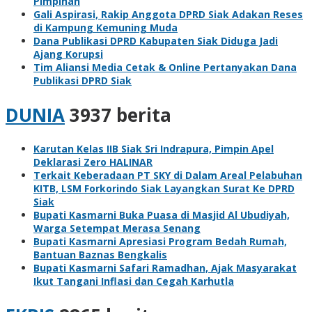
Pimpinan
Gali Aspirasi, Rakip Anggota DPRD Siak Adakan Reses
di Kampung Kemuning Muda
Dana Publikasi DPRD Kabupaten Siak Diduga Jadi
Ajang Korupsi
Tim Aliansi Media Cetak & Online Pertanyakan Dana
Publikasi DPRD Siak
DUNIA
3937 berita
Karutan Kelas IIB Siak Sri Indrapura, Pimpin Apel
Deklarasi Zero HALINAR
Terkait Keberadaan PT SKY di Dalam Areal Pelabuhan
KITB, LSM Forkorindo Siak Layangkan Surat Ke DPRD
Siak
Bupati Kasmarni Buka Puasa di Masjid Al Ubudiyah,
Warga Setempat Merasa Senang
Bupati Kasmarni Apresiasi Program Bedah Rumah,
Bantuan Baznas Bengkalis
Bupati Kasmarni Safari Ramadhan, Ajak Masyarakat
Ikut Tangani Inflasi dan Cegah Karhutla