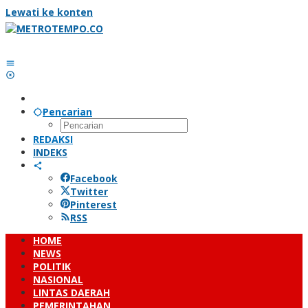
Lewati ke konten
Pencarian
REDAKSI
INDEKS
Facebook
Twitter
Pinterest
RSS
HOME
NEWS
POLITIK
NASIONAL
LINTAS DAERAH
PEMERINTAHAN