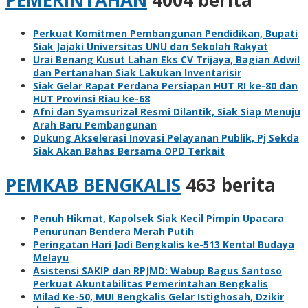
Perkuat Komitmen Pembangunan Pendidikan, Bupati
Siak Jajaki Universitas UNU dan Sekolah Rakyat
Urai Benang Kusut Lahan Eks CV Trijaya, Bagian Adwil
dan Pertanahan Siak Lakukan Inventarisir
Siak Gelar Rapat Perdana Persiapan HUT RI ke-80 dan
HUT Provinsi Riau ke-68
Afni dan Syamsurizal Resmi Dilantik, Siak Siap Menuju
Arah Baru Pembangunan
Dukung Akselerasi Inovasi Pelayanan Publik, Pj Sekda
Siak Akan Bahas Bersama OPD Terkait
PEMKAB BENGKALIS
463 berita
Penuh Hikmat, Kapolsek Siak Kecil Pimpin Upacara
Penurunan Bendera Merah Putih
Peringatan Hari Jadi Bengkalis ke-513 Kental Budaya
Melayu
Asistensi SAKIP dan RPJMD: Wabup Bagus Santoso
Perkuat Akuntabilitas Pemerintahan Bengkalis
Milad Ke-50, MUI Bengkalis Gelar Istighosah, Dzikir