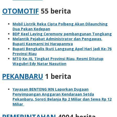
OTOMOTIF
55 berita
Mobil Listrik Reka Cipta Polbeng Akan Dilaunching
Dua Pekan Kedepan
BDP Keel Laying Ceremony pembangunan Tongkang
Melantik Pejabat Administrator dan Pengawas,
Bupati Kasmarni Ini Harapannya
Bupati Bengkalis Ikuti Langsung Apel Hari Jadi Ke-76
Provinsi Riau
MTQ Ke-XL Tingkat Provinsi Riau, Resmi Ditutup
Wagubri Edy Natar Nasution
PEKANBARU
1 berita
Yayasan BENTENG IKN Laporkan Dugaan
Penyimpangan Anggaran Kendaraan Setda
Pekanbaru, Soroti Belanja Rp 2 Miliar dan Sewa Rp 12
Miliar
PEMERINTAHAN
4004 berita