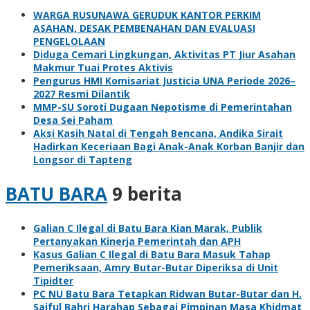
WARGA RUSUNAWA GERUDUK KANTOR PERKIM
ASAHAN, DESAK PEMBENAHAN DAN EVALUASI
PENGELOLAAN
Diduga Cemari Lingkungan, Aktivitas PT Jiur Asahan
Makmur Tuai Protes Aktivis
Pengurus HMI Komisariat Justicia UNA Periode 2026–
2027 Resmi Dilantik
MMP-SU Soroti Dugaan Nepotisme di Pemerintahan
Desa Sei Paham
Aksi Kasih Natal di Tengah Bencana, Andika Sirait
Hadirkan Keceriaan Bagi Anak-Anak Korban Banjir dan
Longsor di Tapteng
BATU BARA
9 berita
Galian C Ilegal di Batu Bara Kian Marak, Publik
Pertanyakan Kinerja Pemerintah dan APH
Kasus Galian C Ilegal di Batu Bara Masuk Tahap
Pemeriksaan, Amry Butar-Butar Diperiksa di Unit
Tipidter
PC NU Batu Bara Tetapkan Ridwan Butar-Butar dan H.
Saiful Bahri Harahap Sebagai Pimpinan Masa Khidmat