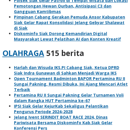
Polsek Siak Gelar Patroli di Tempat Wisata dan Lokasi
Pemotongan Hewan Qurban, Antisipasi C3 dan
Gangguan Kamtibmas
Pimpinan Cabang Gerakan Pemuda Ansor Kabupaten
Siak Gelar Rapat Konsolidasi Jelang Gebyar Shalawat
di Siak
Diskominfo Siak Dorong Kemandirian Digital
Masyarakat Lewat Pelatihan AI dan Konten Kreatif
OLAHRAGA
515 berita
Harlah dan Wisuda IKS.PI Cabang Siak, Ketua DPRD
Siak Indra Gunawan di Sahkan Menjadi Warga IKS
Open Tournament Badminton BAPOR Pertamina RU II
Sungai Pakning, Resmi Dibuka, Ini Ajang Mencari Atlet
Terbaik
Pertamina RU II Sungai Pakning Gelar Turnamen Voli
dalam Rangka HUT Pertamina ke-67
IPSI Siak Gelar KejurKab Sekaligus Pelantikan
Pengurus Periode 2024-2028
Jelang Ivent SERINDIT BOAT RACE 2024, Dinas
Pariwisata Bersama Diskominfo Kab.Siak Gelar
Konferensi Pers