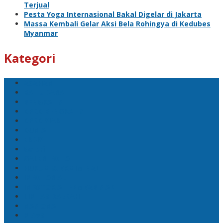
Terjual
Pesta Yoga Internasional Bakal Digelar di Jakarta
Massa Kembali Gelar Aksi Bela Rohingya di Kedubes
Myanmar
Kategori
ASAHAN
BATU BARA
BENGKALIS
DPRD BENGKALIS
DPRD SIAK
DUNIA
EKBIS
Galeri
GALERI FOTO
HUKUM & KRMIMINAL
INFOTORIAL
INFOTORIAL PEMKAB SIAK
LINTAS DAERAH
NASIONAL
NEWS