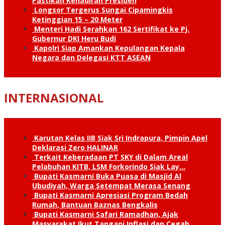
Pastikan Kehadiran Presiden
Longsor Tergerus Sungai Cipamingkis
Ketinggian 15 – 20 Meter
Menteri Hadi Serahkan 162 Sertifikat ke Pj.
Gubernur DKI Heru Budi
Kapolri Siap Amankan Kepulangan Kepala
Negara dan Delegasi KTT ASEAN
INTERNASIONAL
Karutan Kelas IIB Siak Sri Indrapura, Pimpin Apel
Deklarasi Zero HALINAR
Terkait Keberadaan PT SKY di Dalam Areal
Pelabuhan KITB, LSM Forkorindo Siak Lay…
Bupati Kasmarni Buka Puasa di Masjid Al
Ubudiyah, Warga Setempat Merasa Senang
Bupati Kasmarni Apresiasi Program Bedah
Rumah, Bantuan Baznas Bengkalis
Bupati Kasmarni Safari Ramadhan, Ajak
Masyarakat Ikut Tangani Inflasi dan Cegah …