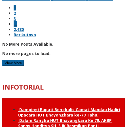
1
2
3
…
2,480
Berikutnya
No More Posts Available.
No more pages to load.
View More
INFOTORIAL
Dampingi Bupati Bengkalis Camat Mandau Hadiri
Upacara HUT Bhayangkara ke-79 Tahu…
Dalam Rangka HUT Bhayangkara Ke 79, AKBP
Sanny Handityo SH, S.IK Resmikan Panti …