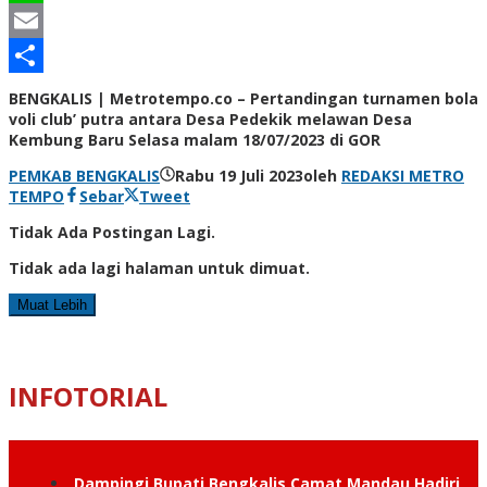
Line
Email
Share
BENGKALIS | Metrotempo.co – Pertandingan turnamen bola
voli club’ putra antara Desa Pedekik melawan Desa
Kembung Baru Selasa malam 18/07/2023 di GOR
PEMKAB BENGKALIS
Rabu 19 Juli 2023
oleh
REDAKSI METRO
TEMPO
Sebar
Tweet
Tidak Ada Postingan Lagi.
Tidak ada lagi halaman untuk dimuat.
Muat Lebih
INFOTORIAL
Dampingi Bupati Bengkalis Camat Mandau Hadiri