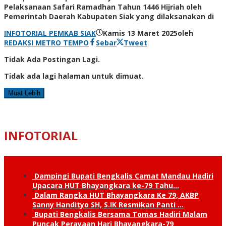
Pelaksanaan Safari Ramadhan Tahun 1446 Hijriah oleh
Pemerintah Daerah Kabupaten Siak yang dilaksanakan di
INFOTORIAL PEMKAB SIAK
Kamis 13 Maret 2025
oleh
REDAKSI METRO TEMPO
Sebar
Tweet
Tidak Ada Postingan Lagi.
Tidak ada lagi halaman untuk dimuat.
Muat Lebih
INFOTORIAL
Dampingi Bupati Bengkalis Camat Mandau Hadiri
Upacara HUT Bhayangkara ke-79 Tahu…
Dalam Rangka HUT Bhayangkara Ke 79, AKBP
Sanny Handityo SH, S.IK Resmikan Panti …
Bupati Bengkalis Bersama Tomas Hadiri Malam
Puncak Perayaan Hari Bhayangkara-79