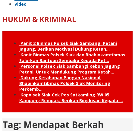
Video
HUKUM & KRIMINAL
Panit 2 Binmas Polsek Siak Sambangi Petani
Jagung, Berikan Motivasi Dukung Ketah…
Kanit Binmas Polsek Siak dan Bhabinkamtibmas
Salurkan Bantuan Sembako Kepada Pet…
Personel Polsek Siak Sambangi Kebun Jagung
Petani, Untuk Mendukung Program Ketah…
Dukung Ketahanan Pangan Nasional,
Bhabinkamtibmas Polsek Siak Monitoring
Perkemb…
Kapolsek Siak Cek Pos Satkamling RW 05
Kampung Rempak, Berikan Bingkisan Kepada …
Tag:
Mendapat Berkah