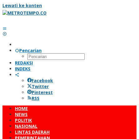
Lewati ke konten
Pencarian
REDAKSI
INDEKS
Facebook
Twitter
Pinterest
RSS
HOME
NEWS
POLITIK
NASIONAL
LINTAS DAERAH
PEMERINTAHAN