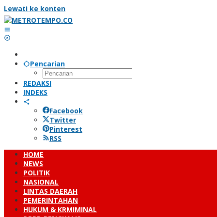
Lewati ke konten
Pencarian
REDAKSI
INDEKS
Facebook
Twitter
Pinterest
RSS
HOME
NEWS
POLITIK
NASIONAL
LINTAS DAERAH
PEMERINTAHAN
HUKUM & KRMIMINAL