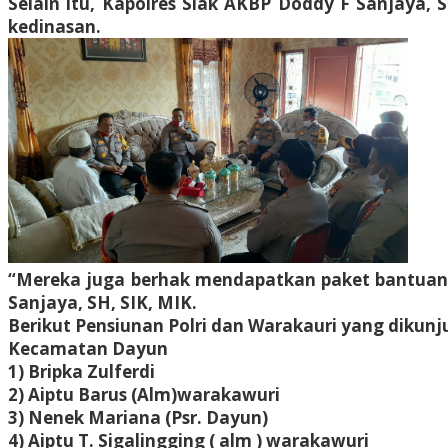
Selain itu, Kapolres Siak AKBP Doddy F Sanjaya,
kedinasan.
“Mereka juga berhak mendapatkan paket bantuan s
Sanjaya, SH, SIK, MIK.
Berikut Pensiunan Polri dan Warakauri yang dikunju
Kecamatan Dayun
1) Bripka Zulferdi
2) Aiptu Barus (Alm)warakawuri
3) Nenek Mariana (Psr. Dayun)
4) Aiptu T. Sigalingging ( alm ) warakawuri