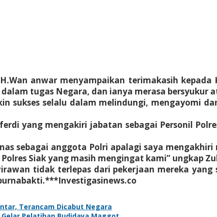
k, H.Wan anwar menyampaikan terimakasih kepada 
dalam tugas Negara, dan ianya merasa bersyukur ata
in sukses selalu dalam melindungi, mengayomi da
ferdi yang mengakiri jabatan sebagai Personil Polr
inas sebagai anggota Polri apalagi saya mengakhiri 
 Polres Siak yang masih mengingat kami” ungkap Zul
irawan tidak terlepas dari pekerjaan mereka yan
rnabakti.***Investigasinews.co
antar, Terancam Dicabut Negara
g Gelar Pelatihan Budidaya Maggot