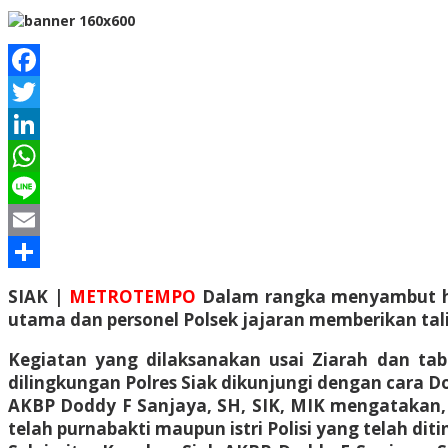
Facebook
Twitter
LinkedIn
WhatsApp
Line
Email
Share
SIAK |
METROTEMPO
Dalam rangka menyambut har
utama dan personel Polsek jajaran memberikan tal
Kegiatan yang dilaksanakan usai Ziarah dan ta
dilingkungan Polres Siak dikunjungi dengan cara D
AKBP Doddy F Sanjaya, SH, SIK, MIK mengatakan, a
telah purnabakti maupun istri Polisi yang telah di