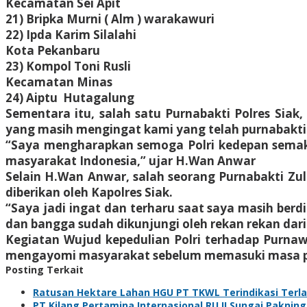
Kecamatan Sei Apit
21) Bripka Murni ( Alm ) warakawuri
22) Ipda Karim Silalahi
Kota Pekanbaru
23) Kompol Toni Rusli
Kecamatan Minas
24) Aiptu Hutagalung
Sementara itu, salah satu Purnabakti Polres Sia
yang masih mengingat kami yang telah purnabakti 
“Saya mengharapkan semoga Polri kedepan semak
masyarakat Indonesia,” ujar H.Wan Anwar
Selain H.Wan Anwar, salah seorang Purnabakti Zul
diberikan oleh Kapolres Siak.
“Saya jadi ingat dan terharu saat saya masih berd
dan bangga sudah dikunjungi oleh rekan rekan dari
Kegiatan Wujud kepedulian Polri terhadap Purnaw
mengayomi masyarakat sebelum memasuki masa pu
Posting Terkait
Ratusan Hektare Lahan HGU PT TKWL Terindikasi Terl
PT Kilang Pertamina Internasional RU II Sungai Paknin