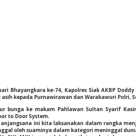
i Bhayangkara ke-74, Kapolres Siak AKBP Doddy F
i asih kepada Purnawirawan dan Warakawuri Polri, S
bur bunga ke makam Pahlawan Sultan Syarif Kasim
oor to Door System.
njangsana ini kita laksanakan dalam rangka menja
tinggal oleh suaminya dalam kategori meninggal duni