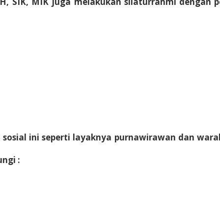
 SH, SIK, MIK juga melakukan silaturrahmi dengan
osial ini seperti layaknya purnawirawan dan warak
ngi :