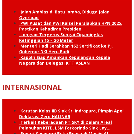
Jalan Amblas di Batu Jomba, Diduga Jalan
Overload
PWI Pusat dan PWI Kalsel Persiapkan HPN 2025,
Pastikan Kehadiran Presiden
Longsor Tergerus Sungai Cipamingkis
Ketinggian 15 – 20 Meter
Menteri Hadi Serahkan 162 Sertifikat ke Pj.
Gubernur DKI Heru Budi
Kapolri Siap Amankan Kepulangan Kepala
Negara dan Delegasi KTT ASEAN
INTERNASIONAL
Karutan Kelas IIB Siak Sri Indrapura, Pimpin Apel
Deklarasi Zero HALINAR
Terkait Keberadaan PT SKY di Dalam Areal
Pelabuhan KITB, LSM Forkorindo Siak Lay…
Bupati Kasmarni Buka Puasa di Masjid Al