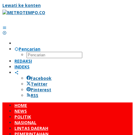
Lewati ke konten
Pencarian
REDAKSI
INDEKS
Facebook
Twitter
Pinterest
RSS
HOME
NEWS
POLITIK
NASIONAL
LINTAS DAERAH
PEMERINTAHAN