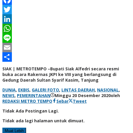
Facebook
Twitter
LinkedIn
WhatsApp
Line
Email
Share
SIAK | METROTEMPO –Bupati Siak Alfedri secara resmi
buka acara Rakernas JKPI ke VIII yang berlangsung di
Gedung Daerah Sultan Syarif Kasim, Tanjung
DUNIA
,
EKBIS
,
GALERI FOTO
,
LINTAS DAERAH
,
NASIONAL
,
NEWS
,
PEMERINTAHAN
Minggu 20 Desember 2020
oleh
REDAKSI METRO TEMPO
Sebar
Tweet
Tidak Ada Postingan Lagi.
Tidak ada lagi halaman untuk dimuat.
Muat Lebih