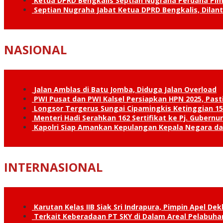
Ketua DPRD Bengkalis Septian Nugraha Perdana Pimp
Septian Nugraha Jabat Ketua DPRD Bengkalis, Dilan
NASIONAL
Jalan Amblas di Batu Jomba, Diduga Jalan Overload
PWI Pusat dan PWI Kalsel Persiapkan HPN 2025, Past
Longsor Tergerus Sungai Cipamingkis Ketinggian 15
Menteri Hadi Serahkan 162 Sertifikat ke Pj. Gubernur
Kapolri Siap Amankan Kepulangan Kepala Negara d
INTERNASIONAL
Karutan Kelas IIB Siak Sri Indrapura, Pimpin Apel De
Terkait Keberadaan PT SKY di Dalam Areal Pelabuhan