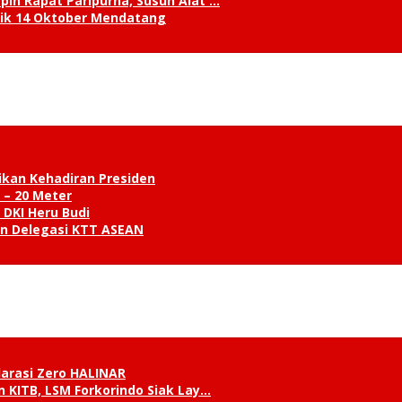
in Rapat Paripurna, Susun Alat …
tik 14 Oktober Mendatang
ikan Kehadiran Presiden
 – 20 Meter
 DKI Heru Budi
an Delegasi KTT ASEAN
klarasi Zero HALINAR
 KITB, LSM Forkorindo Siak Lay…