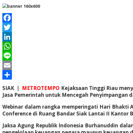
Facebook
Twitter
LinkedIn
WhatsApp
Line
Email
Share
SIAK |
METROTEMPO
Kejaksaan Tinggi Riau meny
Jasa Pemerintah untuk Mencegah Penyimpangan d
Webinar dalam rangka memperingati Hari Bhakti Ad
Conference di Ruang Bandar Siak Lantai II Kantor Bu
Jaksa Agung Republik Indonesia Burhanuddin dala
pengelolaan keuangan negara maupun keuangan daer