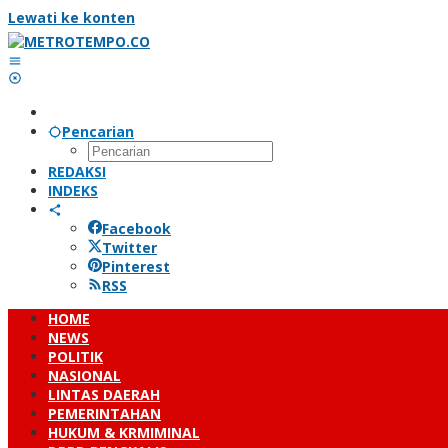
Lewati ke konten
Pencarian
REDAKSI
INDEKS
Facebook
Twitter
Pinterest
RSS
HOME
NEWS
POLITIK
NASIONAL
LINTAS DAERAH
PEMERINTAHAN
HUKUM & KRMIMINAL