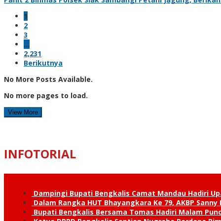
1
2
3
…
2,231
Berikutnya
No More Posts Available.
No more pages to load.
View More
INFOTORIAL
Dampingi Bupati Bengkalis Camat Mandau Hadiri U
Dalam Rangka HUT Bhayangkara Ke 79, AKBP Sanny H
Bupati Bengkalis Bersama Tomas Hadiri Malam Pun