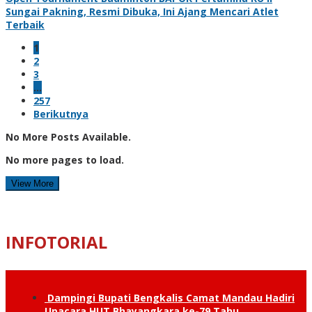
Sungai Pakning, Resmi Dibuka, Ini Ajang Mencari Atlet
Terbaik
1
2
3
…
257
Berikutnya
No More Posts Available.
No more pages to load.
View More
INFOTORIAL
Dampingi Bupati Bengkalis Camat Mandau Hadiri
Upacara HUT Bhayangkara ke-79 Tahu…