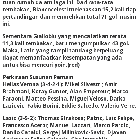
tuan rumah dalam laga ini. Dari rata-rata
tembakan, Biancocelesti melepaskan 15,2 kali tiap
pertandingan dan menorehkan total 71 gol musim
ini.
Sementara Gialloblu yang mencatatkan rerata
11,3 kali tembakan, baru mengumpulkan 43 gol.
Maka, Lazio yang tampil tandang berpeluang
dapat memanfaatkan kesempatan yang ada
untuk bisa mencuri poin.(red)
Perkiraan Susunan Pemain
Hellas Verona (3-4-2-1): Mikel Silvestri; Amir
Rrahmani, Koray Gunter, Alan Empereur; Marco
Faraoni, Matteo Pessina, Miguel Veloso, Darko
Laziovic; Fabio Borini, Eddie Salcedo; Valerio Verre.
Lazio (3-5-2): Thomas Strakosa; Patric, Luiz Felipe,
Francesco Acerbi; Manuel Lazzari, Marco Parolo,
Danilo Cataldi, Sergej Milinkovic-Savic, Djavan