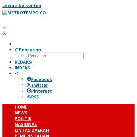
Lewati ke konten
Pencarian
REDAKSI
INDEKS
Facebook
Twitter
Pinterest
RSS
HOME
NEWS
POLITIK
NASIONAL
LINTAS DAERAH
PEMERINTAHAN