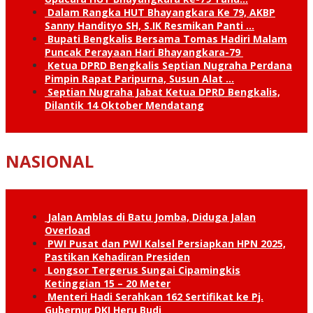
Dalam Rangka HUT Bhayangkara Ke 79, AKBP
Sanny Handityo SH, S.IK Resmikan Panti …
Bupati Bengkalis Bersama Tomas Hadiri Malam
Puncak Perayaan Hari Bhayangkara-79
Ketua DPRD Bengkalis Septian Nugraha Perdana
Pimpin Rapat Paripurna, Susun Alat …
Septian Nugraha Jabat Ketua DPRD Bengkalis,
Dilantik 14 Oktober Mendatang
NASIONAL
Jalan Amblas di Batu Jomba, Diduga Jalan
Overload
PWI Pusat dan PWI Kalsel Persiapkan HPN 2025,
Pastikan Kehadiran Presiden
Longsor Tergerus Sungai Cipamingkis
Ketinggian 15 – 20 Meter
Menteri Hadi Serahkan 162 Sertifikat ke Pj.
Gubernur DKI Heru Budi