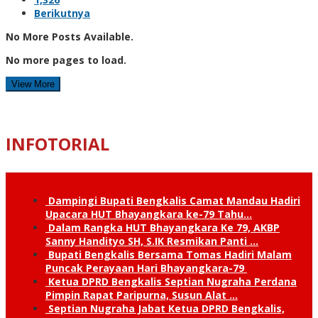
Berikutnya
No More Posts Available.
No more pages to load.
View More
INFOTORIAL
Dampingi Bupati Bengkalis Camat Mandau Hadiri
Upacara HUT Bhayangkara ke-79 Tahu…
Dalam Rangka HUT Bhayangkara Ke 79, AKBP
Sanny Handityo SH, S.IK Resmikan Panti …
Bupati Bengkalis Bersama Tomas Hadiri Malam
Puncak Perayaan Hari Bhayangkara-79
Ketua DPRD Bengkalis Septian Nugraha Perdana
Pimpin Rapat Paripurna, Susun Alat …
Septian Nugraha Jabat Ketua DPRD Bengkalis,