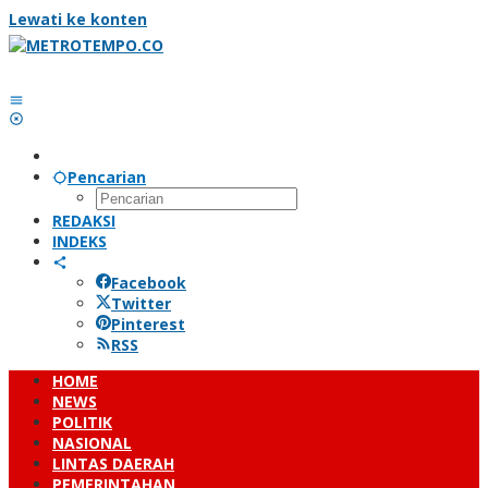
Lewati ke konten
Pencarian
REDAKSI
INDEKS
Facebook
Twitter
Pinterest
RSS
HOME
NEWS
POLITIK
NASIONAL
LINTAS DAERAH
PEMERINTAHAN