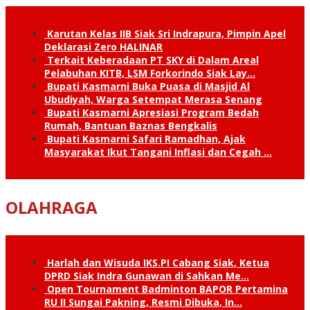
Karutan Kelas IIB Siak Sri Indrapura, Pimpin Apel
Deklarasi Zero HALINAR
Terkait Keberadaan PT SKY di Dalam Areal
Pelabuhan KITB, LSM Forkorindo Siak Lay…
Bupati Kasmarni Buka Puasa di Masjid Al
Ubudiyah, Warga Setempat Merasa Senang
Bupati Kasmarni Apresiasi Program Bedah
Rumah, Bantuan Baznas Bengkalis
Bupati Kasmarni Safari Ramadhan, Ajak
Masyarakat Ikut Tangani Inflasi dan Cegah …
OLAHRAGA
Harlah dan Wisuda IKS.PI Cabang Siak, Ketua
DPRD Siak Indra Gunawan di Sahkan Me…
Open Tournament Badminton BAPOR Pertamina
RU II Sungai Pakning, Resmi Dibuka, In…