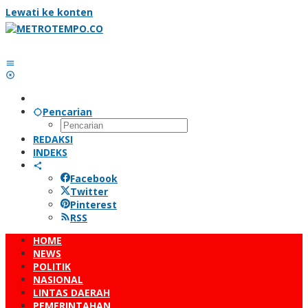
Lewati ke konten
Pencarian
REDAKSI
INDEKS
Facebook
Twitter
Pinterest
RSS
HOME
NEWS
POLITIK
NASIONAL
LINTAS DAERAH
PEMERINTAHAN