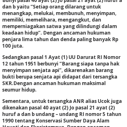
Bunyi pasal 40 ayat (2) Jo pasal 21 ayat (2) huruf a
dan b yaitu “Setiap orang dilarang untuk
menangkap, melukai, membunuh, menyimpan,
memiliki, memelihara, mengangkut, dan
memperniagakan satwa yang dilindungi dalam
keadaan hidup”. Dengan ancaman hukuman
penjara lima tahun dan denda paling banyak Rp
100 juta.
Sedangkan pasal 1 Ayat (1) UU Darurat RI Nomor
12 tahun 1951 berbunyi “Barang siapa tanpa hak
menyimpan senjata api”, dikarenakan barang
bukti berupa senjata api didapat dari tersangka
SKR.Dengan ancaman hukuman maksimal
seumur hidup.
Sementara, untuk tersangka ANR alias Ucok juga
dikenakan pasal 40 ayat (2) Jo pasal 21 ayat (2)
huruf a dan b undang – undang RI nomor 5 tahun
1990 tentang Konservasi Sumber Daya Alam