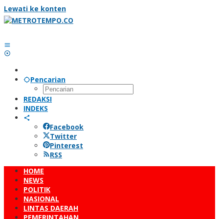
Lewati ke konten
Pencarian
REDAKSI
INDEKS
Facebook
Twitter
Pinterest
RSS
HOME
NEWS
POLITIK
NASIONAL
LINTAS DAERAH
PEMERINTAHAN