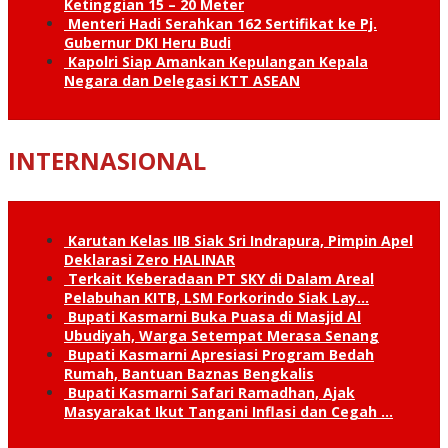
Ketinggian 15 – 20 Meter
Menteri Hadi Serahkan 162 Sertifikat ke Pj.
Gubernur DKI Heru Budi
Kapolri Siap Amankan Kepulangan Kepala
Negara dan Delegasi KTT ASEAN
INTERNASIONAL
Karutan Kelas IIB Siak Sri Indrapura, Pimpin Apel
Deklarasi Zero HALINAR
Terkait Keberadaan PT SKY di Dalam Areal
Pelabuhan KITB, LSM Forkorindo Siak Lay…
Bupati Kasmarni Buka Puasa di Masjid Al
Ubudiyah, Warga Setempat Merasa Senang
Bupati Kasmarni Apresiasi Program Bedah
Rumah, Bantuan Baznas Bengkalis
Bupati Kasmarni Safari Ramadhan, Ajak
Masyarakat Ikut Tangani Inflasi dan Cegah …