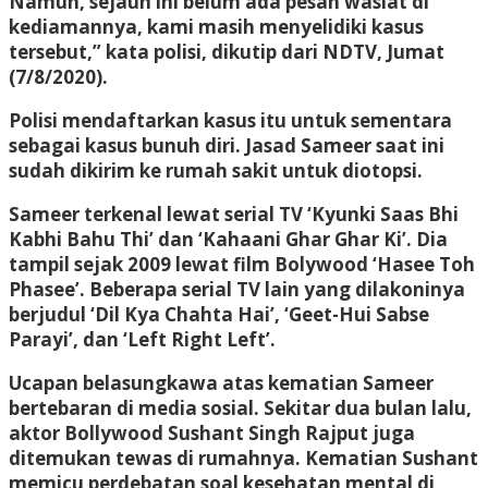
Namun, sejauh ini belum ada pesan wasiat di
kediamannya, kami masih menyelidiki kasus
tersebut,” kata polisi, dikutip dari NDTV, Jumat
(7/8/2020).
Polisi mendaftarkan kasus itu untuk sementara
sebagai kasus bunuh diri. Jasad Sameer saat ini
sudah dikirim ke rumah sakit untuk diotopsi.
Sameer terkenal lewat serial TV ‘Kyunki Saas Bhi
Kabhi Bahu Thi’ dan ‘Kahaani Ghar Ghar Ki’. Dia
tampil sejak 2009 lewat film Bolywood ‘Hasee Toh
Phasee’. Beberapa serial TV lain yang dilakoninya
berjudul ‘Dil Kya Chahta Hai’, ‘Geet-Hui Sabse
Parayi’, dan ‘Left Right Left’.
Ucapan belasungkawa atas kematian Sameer
bertebaran di media sosial. Sekitar dua bulan lalu,
aktor Bollywood Sushant Singh Rajput juga
ditemukan tewas di rumahnya. Kematian Sushant
memicu perdebatan soal kesehatan mental di