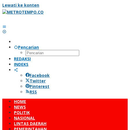
Lewati ke konten
Pencarian
REDAKSI
INDEKS
Facebook
Twitter
Pinterest
RSS
HOME
NEWS
POLITIK
NASIONAL
LINTAS DAERAH
PEMERINTAHAN