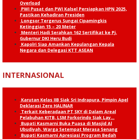
Overload
PWI Pusat dan PWI Kalsel Persiapkan HPN 2025,
Pastikan Kehadiran Presiden
Longsor Tergerus Sungai Cipamingkis
Ketinggian 15 – 20 Meter
Menteri Hadi Serahkan 162 Sertifikat ke Pj.
Gubernur DKI Heru Budi
Kapolri Siap Amankan Kepulangan Kepala
Negara dan Delegasi KTT ASEAN
INTERNASIONAL
Karutan Kelas IIB Siak Sri Indrapura, Pimpin Apel
Deklarasi Zero HALINAR
Terkait Keberadaan PT SKY di Dalam Areal
Pelabuhan KITB, LSM Forkorindo Siak Lay…
Bupati Kasmarni Buka Puasa di Masjid Al
Ubudiyah, Warga Setempat Merasa Senang
Bupati Kasmarni Apresiasi Program Bedah