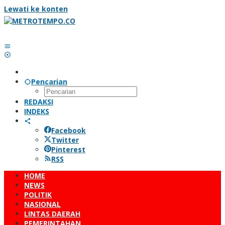
Lewati ke konten
Pencarian
REDAKSI
INDEKS
Facebook
Twitter
Pinterest
RSS
HOME
NEWS
POLITIK
NASIONAL
LINTAS DAERAH
PEMERINTAHAN