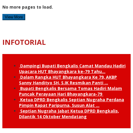
No more pages to load.
View More
INFOTORIAL
Dampingi Bupati Bengkalis Camat Mandau Hadiri
Upacara HUT Bhayangkara ke-79 Tahu…
Dalam Rangka HUT Bhayangkara Ke 79, AKBP
Sanny Handityo SH, S.IK Resmikan Panti …
Bupati Bengkalis Bersama Tomas Hadiri Malam
Puncak Perayaan Hari Bhayangkara-79
Ketua DPRD Bengkalis Septian Nugraha Perdana
Pimpin Rapat Paripurna, Susun Alat …
Septian Nugraha Jabat Ketua DPRD Bengkalis,
Dilantik 14 Oktober Mendatang