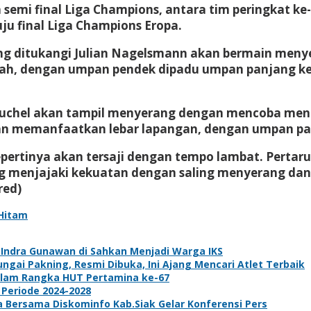
emi final Liga Champions, antara tim peringkat ke-
uju final Liga Champions Eropa.
 yang ditukangi Julian Nagelsmann akan bermain me
ngah, dengan umpan pendek dipadu umpan panjang k
 Tuchel akan tampil menyerang dengan mencoba men
kanan memanfaatkan lebar lapangan, dengan umpan pa
epertinya akan tersaji dengan tempo lambat. Pert
ing menjajaki kekuatan dengan saling menyerang da
red)
 Hitam
k Indra Gunawan di Sahkan Menjadi Warga IKS
gai Pakning, Resmi Dibuka, Ini Ajang Mencari Atlet Terbaik
dalam Rangka HUT Pertamina ke-67
 Periode 2024-2028
ta Bersama Diskominfo Kab.Siak Gelar Konferensi Pers