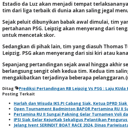
Estadio da Luz akan menjadi tempat terlaksananya s
tim dari liga terbaik di dunia akan saling jegal men
Sejak peluit dibunyikan babak awal dimulai, tim
pertahanan PSG. Leipzig akan menyerang dari te
untuk mencetak skor.
Sedangkan di pihak lain, tim yang diasuh Thomas
Leipzig. PSG akan menyerang dari sisi kiri atau 
Sepanjang pertandingan sejak awal hingga akhir s
berlangsung sengit oleh kedua tim. Kedua tim sal
mengakibatkan terjadinya beberapa pelanggaran.(
Ditag
Prediksi Pertandingan RB Leipzig Vs PSG : Laju KUda
Posting Terkait
Harlah dan Wisuda IKS.PI Cabang Siak, Ketua DPRD Sia
Open Tournament Badminton BAPOR Pertamina RU II Sun
Pertamina RU II Sungai Pakning Gelar Turnamen Voli 
IPSI Siak Gelar KejurKab Sekaligus Pelantikan Pengurus
Jelang Ivent SERINDIT BOAT RACE 2024, Dinas Pariwisa