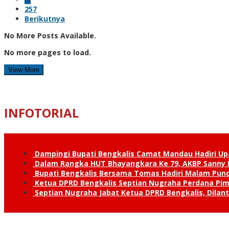
257
Berikutnya
No More Posts Available.
No more pages to load.
View More
INFOTORIAL
Dampingi Bupati Bengkalis Camat Mandau Hadiri U
Dalam Rangka HUT Bhayangkara Ke 79, AKBP Sanny H
Bupati Bengkalis Bersama Tomas Hadiri Malam Pun
Ketua DPRD Bengkalis Septian Nugraha Perdana Pimp
Septian Nugraha Jabat Ketua DPRD Bengkalis, Dilan