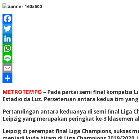
Facebook
Twitter
LinkedIn
WhatsApp
Line
Email
Share
METROTEMPO
– Pada partai semi final kompetisi 
Estadio da Luz. Perseteruan antara kedua tim yang
Pertandingan antara keduanya di semi final Liga C
Leipzig yang merupakan peringkat ke-3 klasemen ak
Leipzig di perempat final Liga Champions, sukses me
menjadi kuda hitam di Liga Champions 2019/2020,