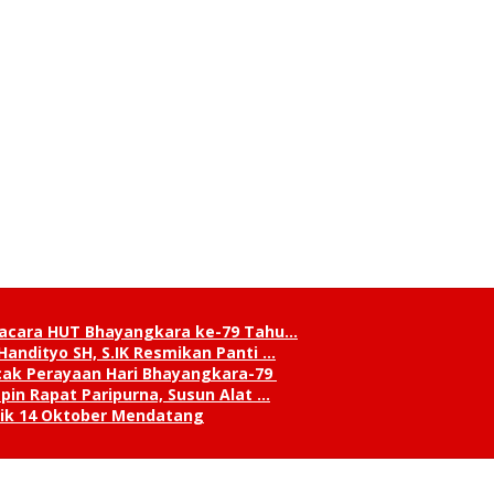
pacara HUT Bhayangkara ke-79 Tahu…
andityo SH, S.IK Resmikan Panti …
cak Perayaan Hari Bhayangkara-79
in Rapat Paripurna, Susun Alat …
tik 14 Oktober Mendatang