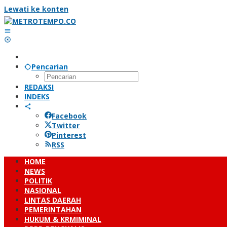
Lewati ke konten
Pencarian
REDAKSI
INDEKS
Facebook
Twitter
Pinterest
RSS
HOME
NEWS
POLITIK
NASIONAL
LINTAS DAERAH
PEMERINTAHAN
HUKUM & KRMIMINAL