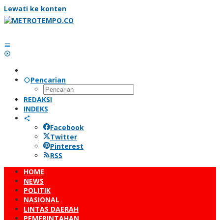
Lewati ke konten
Pencarian
REDAKSI
INDEKS
Facebook
Twitter
Pinterest
RSS
HOME
NEWS
POLITIK
NASIONAL
LINTAS DAERAH
PEMERINTAHAN