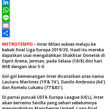
Twitter
LinkedIn
WhatsApp
Line
Email
Share
METROTEMPO
– Inter Milan sukses melaju ke
babak final Liga Europa 2019/20. Hasil itu mereka
dapatkan usai mengalahkan Shakhtar Donetsk di
Esprit Arena, Jerman, pada Selasa (18/8) dini hari
WIB dengan skor 5-0.
Gol-gol kemenangan Inter dicatatkan atas nama
Lautaro Martinez (19’& 74′), Danilo Ambrosio (64′)
dan Romelu Lukaku (77’&83′).
Di partai puncak UEFA Europa League (UEL), Inter
akan bertemu Sevilla yang sehari sebelumnya
menyingkirkan Manchester United. Laga final