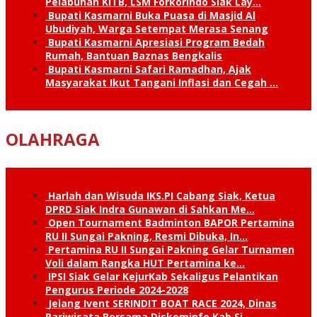
Pelabuhan KITB, LSM Forkorindo Siak Lay…
Bupati Kasmarni Buka Puasa di Masjid Al
Ubudiyah, Warga Setempat Merasa Senang
Bupati Kasmarni Apresiasi Program Bedah
Rumah, Bantuan Baznas Bengkalis
Bupati Kasmarni Safari Ramadhan, Ajak
Masyarakat Ikut Tangani Inflasi dan Cegah …
OLAHRAGA
Harlah dan Wisuda IKS.PI Cabang Siak, Ketua
DPRD Siak Indra Gunawan di Sahkan Me…
Open Tournament Badminton BAPOR Pertamina
RU II Sungai Pakning, Resmi Dibuka, In…
Pertamina RU II Sungai Pakning Gelar Turnamen
Voli dalam Rangka HUT Pertamina ke…
IPSI Siak Gelar KejurKab Sekaligus Pelantikan
Pengurus Periode 2024-2028
Jelang Ivent SERINDIT BOAT RACE 2024, Dinas
Pariwisata Bersama Diskominfo Kab.Si…