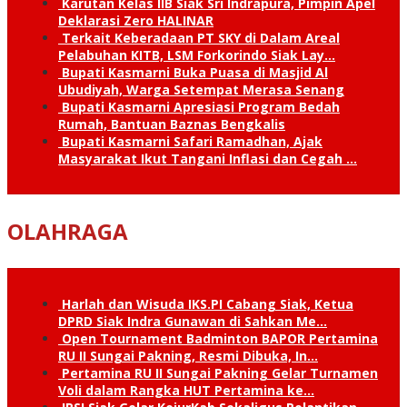
Karutan Kelas IIB Siak Sri Indrapura, Pimpin Apel
Deklarasi Zero HALINAR
Terkait Keberadaan PT SKY di Dalam Areal
Pelabuhan KITB, LSM Forkorindo Siak Lay…
Bupati Kasmarni Buka Puasa di Masjid Al
Ubudiyah, Warga Setempat Merasa Senang
Bupati Kasmarni Apresiasi Program Bedah
Rumah, Bantuan Baznas Bengkalis
Bupati Kasmarni Safari Ramadhan, Ajak
Masyarakat Ikut Tangani Inflasi dan Cegah …
OLAHRAGA
Harlah dan Wisuda IKS.PI Cabang Siak, Ketua
DPRD Siak Indra Gunawan di Sahkan Me…
Open Tournament Badminton BAPOR Pertamina
RU II Sungai Pakning, Resmi Dibuka, In…
Pertamina RU II Sungai Pakning Gelar Turnamen
Voli dalam Rangka HUT Pertamina ke…