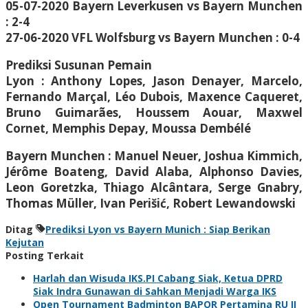
05-07-2020 Bayern Leverkusen vs Bayern Munchen
: 2-4
27-06-2020 VFL Wolfsburg vs Bayern Munchen : 0-4
Prediksi Susunan Pemain
Lyon : Anthony Lopes, Jason Denayer, Marcelo,
Fernando Marçal, Léo Dubois, Maxence Caqueret,
Bruno Guimarães, Houssem Aouar, Maxwel
Cornet, Memphis Depay, Moussa Dembélé
Bayern Munchen : Manuel Neuer, Joshua Kimmich,
Jérôme Boateng, David Alaba, Alphonso Davies,
Leon Goretzka, Thiago Alcântara, Serge Gnabry,
Thomas Müller, Ivan Perišić, Robert Lewandowski
Ditag
Prediksi Lyon vs Bayern Munich : Siap Berikan
Kejutan
Posting Terkait
Harlah dan Wisuda IKS.PI Cabang Siak, Ketua DPRD
Siak Indra Gunawan di Sahkan Menjadi Warga IKS
Open Tournament Badminton BAPOR Pertamina RU II