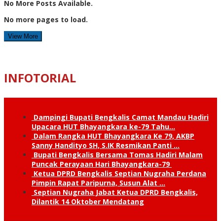
No More Posts Available.
No more pages to load.
View More
INFOTORIAL
Dampingi Bupati Bengkalis Camat Mandau Hadiri
Upacara HUT Bhayangkara ke-79 Tahu…
Dalam Rangka HUT Bhayangkara Ke 79, AKBP
Sanny Handityo SH, S.IK Resmikan Panti …
Bupati Bengkalis Bersama Tomas Hadiri Malam
Puncak Perayaan Hari Bhayangkara-79
Ketua DPRD Bengkalis Septian Nugraha Perdana
Pimpin Rapat Paripurna, Susun Alat …
Septian Nugraha Jabat Ketua DPRD Bengkalis,
Dilantik 14 Oktober Mendatang