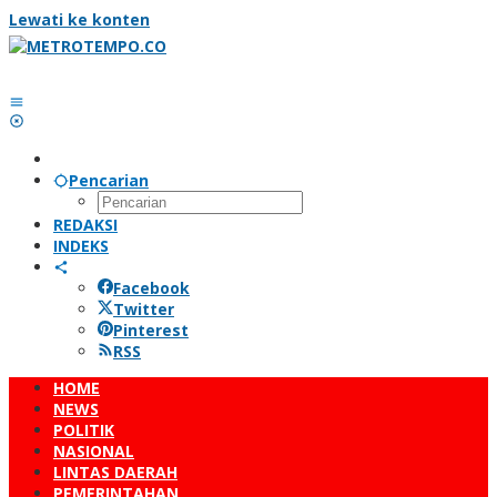
Lewati ke konten
Pencarian
REDAKSI
INDEKS
Facebook
Twitter
Pinterest
RSS
HOME
NEWS
POLITIK
NASIONAL
LINTAS DAERAH
PEMERINTAHAN