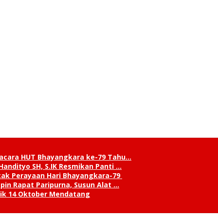
pacara HUT Bhayangkara ke-79 Tahu…
andityo SH, S.IK Resmikan Panti …
cak Perayaan Hari Bhayangkara-79
in Rapat Paripurna, Susun Alat …
tik 14 Oktober Mendatang