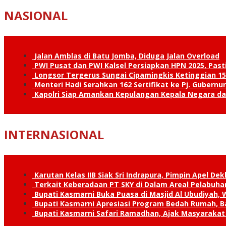
NASIONAL
Jalan Amblas di Batu Jomba, Diduga Jalan Overload
PWI Pusat dan PWI Kalsel Persiapkan HPN 2025, Past
Longsor Tergerus Sungai Cipamingkis Ketinggian 15
Menteri Hadi Serahkan 162 Sertifikat ke Pj. Gubernur
Kapolri Siap Amankan Kepulangan Kepala Negara d
INTERNASIONAL
Karutan Kelas IIB Siak Sri Indrapura, Pimpin Apel De
Terkait Keberadaan PT SKY di Dalam Areal Pelabuhan
Bupati Kasmarni Buka Puasa di Masjid Al Ubudiyah
Bupati Kasmarni Apresiasi Program Bedah Rumah, B
Bupati Kasmarni Safari Ramadhan, Ajak Masyarakat 