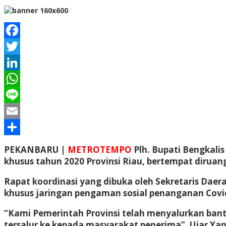
Facebook
Twitter
LinkedIn
WhatsApp
Line
Email
Share
PEKANBARU |
METROTEMPO
Plh. Bupati Bengkali
khusus tahun 2020 Provinsi Riau, bertempat diruang
Rapat koordinasi yang dibuka oleh Sekretaris Daer
khusus jaringan pengaman sosial penanganan Covi
“Kami Pemerintah Provinsi telah menyalurkan bant
tersalur ke kepada masyarakat penerima”, Ujar Yan