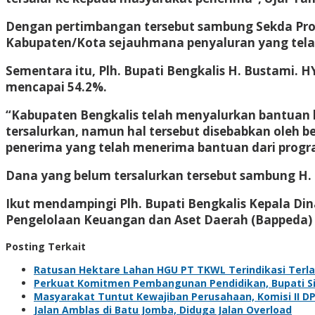
Dengan pertimbangan tersebut sambung Sekda Prov
Kabupaten/Kota sejauhmana penyaluran yang telah 
Sementara itu, Plh. Bupati Bengkalis H. Bustami. 
mencapai 54.2%.
“Kabupaten Bengkalis telah menyalurkan bantuan kh
tersalurkan, namun hal tersebut disebabkan oleh 
penerima yang telah menerima bantuan dari program
Dana yang belum tersalurkan tersebut sambung H. B
Ikut mendampingi Plh. Bupati Bengkalis Kepala Di
Pengelolaan Keuangan dan Aset Daerah (Bappeda) 
Posting Terkait
Ratusan Hektare Lahan HGU PT TKWL Terindikasi Terl
Perkuat Komitmen Pembangunan Pendidikan, Bupati Sia
Masyarakat Tuntut Kewajiban Perusahaan, Komisi II D
Jalan Amblas di Batu Jomba, Diduga Jalan Overload