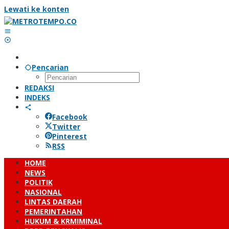
Lewati ke konten
Pencarian
REDAKSI
INDEKS
Facebook
Twitter
Pinterest
RSS
HOME
NEWS
POLITIK
NASIONAL
LINTAS DAERAH
PEMERINTAHAN
HUKUM & KRMIMINAL