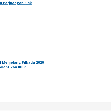
DI Perjuangan Siak
l Menjelang Pilkada 2020
Pelantikan IKBR