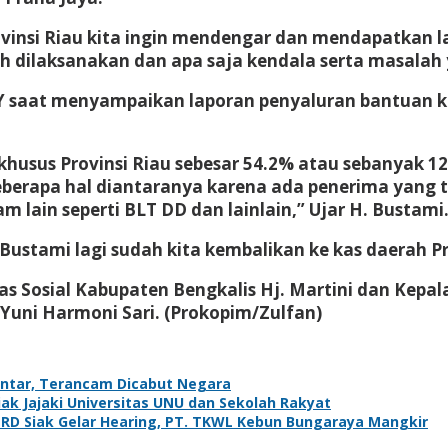
insi Riau kita ingin mendengar dan mendapatkan l
dilaksanakan dan apa saja kendala serta masalah 
HY saat menyampaikan laporan penyaluran bantuan kh
usus Provinsi Riau sebesar 54.2% atau sebanyak 12.
beberapa hal diantaranya karena ada penerima yang 
 lain seperti BLT DD dan lainlain,” Ujar H. Bustami
ustami lagi sudah kita kembalikan ke kas daerah Pr
nas Sosial Kabupaten Bengkalis Hj. Martini dan Kep
Yuni Harmoni Sari. (Prokopim/Zulfan)
antar, Terancam Dicabut Negara
k Jajaki Universitas UNU dan Sekolah Rakyat
PRD Siak Gelar Hearing, PT. TKWL Kebun Bungaraya Mangkir