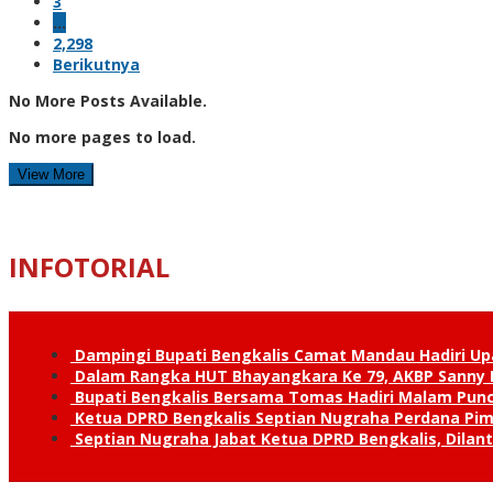
3
…
2,298
Berikutnya
No More Posts Available.
No more pages to load.
View More
INFOTORIAL
Dampingi Bupati Bengkalis Camat Mandau Hadiri U
Dalam Rangka HUT Bhayangkara Ke 79, AKBP Sanny H
Bupati Bengkalis Bersama Tomas Hadiri Malam Pun
Ketua DPRD Bengkalis Septian Nugraha Perdana Pimp
Septian Nugraha Jabat Ketua DPRD Bengkalis, Dilan