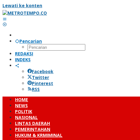
Lewati ke konten
Pencarian
REDAKSI
INDEKS
Facebook
Twitter
Pinterest
RSS
HOME
NEWS
POLITIK
NASIONAL
LINTAS DAERAH
PEMERINTAHAN
HUKUM & KRMIMINAL