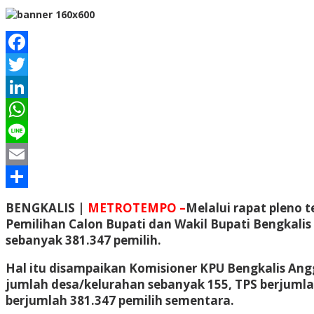
Facebook
Twitter
LinkedIn
WhatsApp
Line
Email
Share
BENGKALIS |
METROTEMPO –
Melalui rapat pleno 
Pemilihan Calon Bupati dan Wakil Bupati Bengkali
sebanyak 381.347 pemilih.
Hal itu disampaikan Komisioner KPU Bengkalis Ang
jumlah desa/kelurahan sebanyak 155, TPS berjumlah
berjumlah 381.347 pemilih sementara.