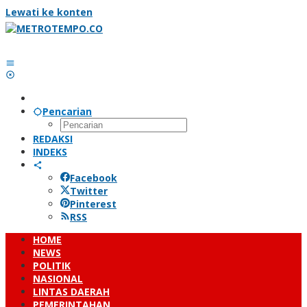
Lewati ke konten
Pencarian
REDAKSI
INDEKS
Facebook
Twitter
Pinterest
RSS
HOME
NEWS
POLITIK
NASIONAL
LINTAS DAERAH
PEMERINTAHAN