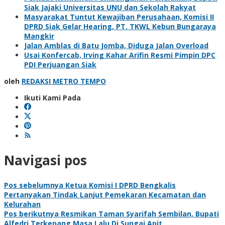
Siak Jajaki Universitas UNU dan Sekolah Rakyat
Masyarakat Tuntut Kewajiban Perusahaan, Komisi II
DPRD Siak Gelar Hearing, PT. TKWL Kebun Bungaraya
Mangkir
Jalan Amblas di Batu Jomba, Diduga Jalan Overload
Usai Konfercab, Irving Kahar Arifin Resmi Pimpin DPC
PDI Perjuangan Siak
oleh
REDAKSI METRO TEMPO
Ikuti Kami Pada
Navigasi pos
Pos sebelumnya
Ketua Komisi I DPRD Bengkalis
Pertanyakan Tindak Lanjut Pemekaran Kecamatan dan
Kelurahan
Pos berikutnya
Resmikan Taman Syarifah Sembilan, Bupati
Alfedri Terkenang Masa Lalu Di Sungai Apit