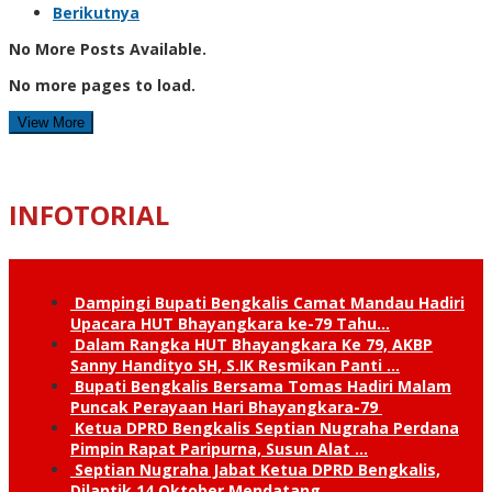
Berikutnya
No More Posts Available.
No more pages to load.
View More
INFOTORIAL
Dampingi Bupati Bengkalis Camat Mandau Hadiri
Upacara HUT Bhayangkara ke-79 Tahu…
Dalam Rangka HUT Bhayangkara Ke 79, AKBP
Sanny Handityo SH, S.IK Resmikan Panti …
Bupati Bengkalis Bersama Tomas Hadiri Malam
Puncak Perayaan Hari Bhayangkara-79
Ketua DPRD Bengkalis Septian Nugraha Perdana
Pimpin Rapat Paripurna, Susun Alat …
Septian Nugraha Jabat Ketua DPRD Bengkalis,
Dilantik 14 Oktober Mendatang