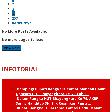
2
3
…
257
Berikutnya
No More Posts Available.
No more pages to load.
View More
INFOTORIAL
Dampingi Bupati Bengkalis Camat Mandau Hadiri
Upacara HUT Bhayangkara ke-79 Tahu…
Dalam Rangka HUT Bhayangkara Ke 79, AKBP
Sanny Handityo SH, S.IK Resmikan Panti …
Bupati Bengkalis Bersama Tomas Hadiri Malam