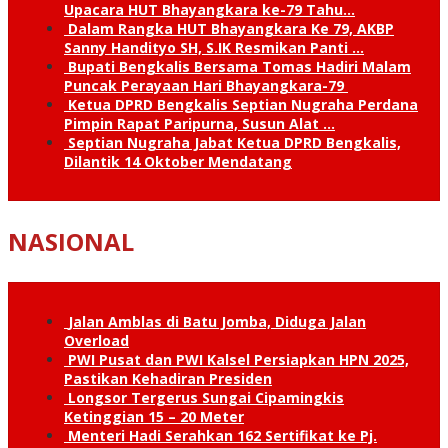
Upacara HUT Bhayangkara ke-79 Tahu…
Dalam Rangka HUT Bhayangkara Ke 79, AKBP
Sanny Handityo SH, S.IK Resmikan Panti …
Bupati Bengkalis Bersama Tomas Hadiri Malam
Puncak Perayaan Hari Bhayangkara-79
Ketua DPRD Bengkalis Septian Nugraha Perdana
Pimpin Rapat Paripurna, Susun Alat …
Septian Nugraha Jabat Ketua DPRD Bengkalis,
Dilantik 14 Oktober Mendatang
NASIONAL
Jalan Amblas di Batu Jomba, Diduga Jalan
Overload
PWI Pusat dan PWI Kalsel Persiapkan HPN 2025,
Pastikan Kehadiran Presiden
Longsor Tergerus Sungai Cipamingkis
Ketinggian 15 – 20 Meter
Menteri Hadi Serahkan 162 Sertifikat ke Pj.