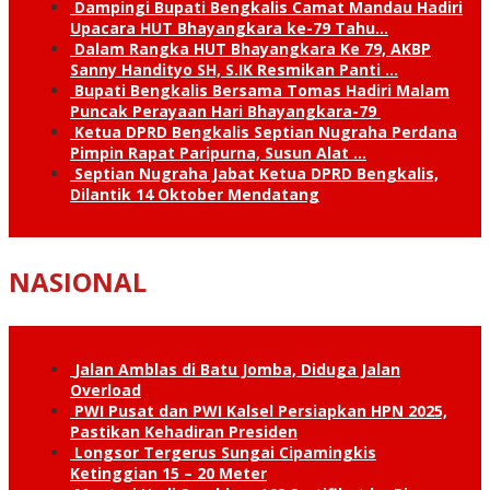
Dampingi Bupati Bengkalis Camat Mandau Hadiri
Upacara HUT Bhayangkara ke-79 Tahu…
Dalam Rangka HUT Bhayangkara Ke 79, AKBP
Sanny Handityo SH, S.IK Resmikan Panti …
Bupati Bengkalis Bersama Tomas Hadiri Malam
Puncak Perayaan Hari Bhayangkara-79
Ketua DPRD Bengkalis Septian Nugraha Perdana
Pimpin Rapat Paripurna, Susun Alat …
Septian Nugraha Jabat Ketua DPRD Bengkalis,
Dilantik 14 Oktober Mendatang
NASIONAL
Jalan Amblas di Batu Jomba, Diduga Jalan
Overload
PWI Pusat dan PWI Kalsel Persiapkan HPN 2025,
Pastikan Kehadiran Presiden
Longsor Tergerus Sungai Cipamingkis
Ketinggian 15 – 20 Meter