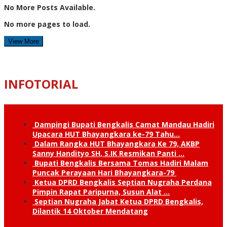
No More Posts Available.
No more pages to load.
View More
INFOTORIAL
Dampingi Bupati Bengkalis Camat Mandau Hadiri
Upacara HUT Bhayangkara ke-79 Tahu…
Dalam Rangka HUT Bhayangkara Ke 79, AKBP
Sanny Handityo SH, S.IK Resmikan Panti …
Bupati Bengkalis Bersama Tomas Hadiri Malam
Puncak Perayaan Hari Bhayangkara-79
Ketua DPRD Bengkalis Septian Nugraha Perdana
Pimpin Rapat Paripurna, Susun Alat …
Septian Nugraha Jabat Ketua DPRD Bengkalis,
Dilantik 14 Oktober Mendatang