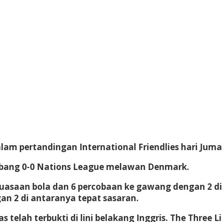
m pertandingan International Friendlies hari Jumat 
imbang 0-0 Nations League melawan Denmark.
guasaan bola dan 6 percobaan ke gawang dengan 2 d
 2 di antaranya tepat sasaran.
 telah terbukti di lini belakang Inggris. The Three 