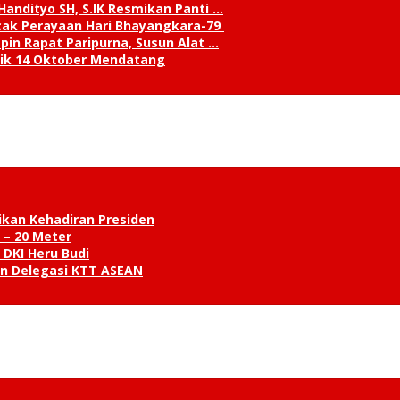
andityo SH, S.IK Resmikan Panti …
cak Perayaan Hari Bhayangkara-79
in Rapat Paripurna, Susun Alat …
tik 14 Oktober Mendatang
ikan Kehadiran Presiden
 – 20 Meter
 DKI Heru Budi
an Delegasi KTT ASEAN