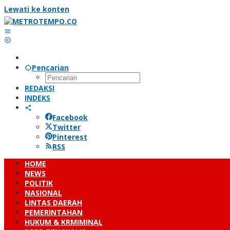
Lewati ke konten
Pencarian
REDAKSI
INDEKS
Facebook
Twitter
Pinterest
RSS
HOME
NEWS
POLITIK
NASIONAL
LINTAS DAERAH
PEMERINTAHAN
HUKUM & KRMIMINAL