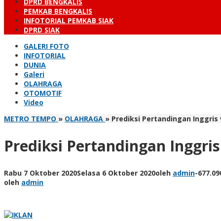
DPRD BENGKALIS
PEMKAB BENGKALIS
INFOTORIAL PEMKAB SIAK
DPRD SIAK
GALERI FOTO
INFOTORIAL
DUNIA
Galeri
OLAHRAGA
OTOMOTIF
Video
METRO TEMPO
»
OLAHRAGA
»
Prediksi Pertandingan Inggris
Prediksi Pertandingan Inggris
Rabu 7 Oktober 2020
Selasa 6 Oktober 2020
oleh
admin
-
677.09
oleh
admin