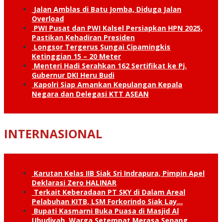
Jalan Amblas di Batu Jomba, Diduga Jalan
Overload
PWI Pusat dan PWI Kalsel Persiapkan HPN 2025,
Pastikan Kehadiran Presiden
Longsor Tergerus Sungai Cipamingkis
Ketinggian 15 – 20 Meter
Menteri Hadi Serahkan 162 Sertifikat ke Pj.
Gubernur DKI Heru Budi
Kapolri Siap Amankan Kepulangan Kepala
Negara dan Delegasi KTT ASEAN
INTERNASIONAL
Karutan Kelas IIB Siak Sri Indrapura, Pimpin Apel
Deklarasi Zero HALINAR
Terkait Keberadaan PT SKY di Dalam Areal
Pelabuhan KITB, LSM Forkorindo Siak Lay…
Bupati Kasmarni Buka Puasa di Masjid Al
Ubudiyah, Warga Setempat Merasa Senang