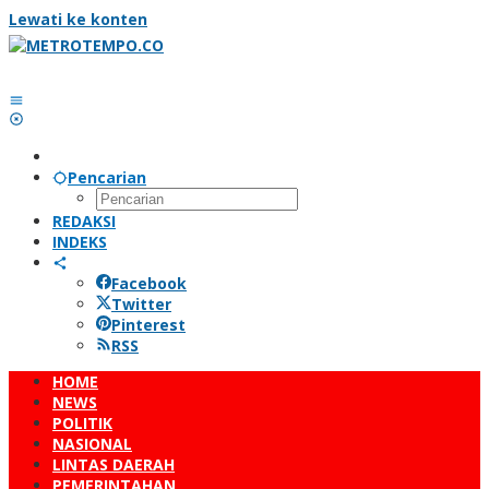
Lewati ke konten
Pencarian
REDAKSI
INDEKS
Facebook
Twitter
Pinterest
RSS
HOME
NEWS
POLITIK
NASIONAL
LINTAS DAERAH
PEMERINTAHAN