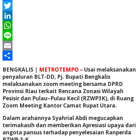
Facebook
Twitter
LinkedIn
WhatsApp
Line
Email
Share
BENGKALIS |
METROTEMPO –
Usai melaksanakan
penyaluran BLT-DD, Pj. Bupati Bengkalis
melaksanakan zoom meeting bersama DPRD
Provinsi Riau terkait Rencana Zonasi Wilayah
Pesisir dan Pulau–Pulau Kecil (RZWP3K), di Ruang
Zoom Meeting Kantor Camat Rupat Utara.
Dalam arahannya Syahrial Abdi megucapkan
terimakasih dan memberikan Apresiasi upaya dari
angota pansus terhadap penyelesaian Ranperda
RZWP-3-K.