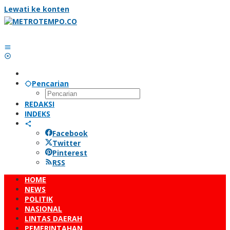
Lewati ke konten
Pencarian
REDAKSI
INDEKS
Facebook
Twitter
Pinterest
RSS
HOME
NEWS
POLITIK
NASIONAL
LINTAS DAERAH
PEMERINTAHAN