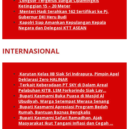
Longsor Tergerus Sungai Cipamingkis
Ketinggian 15 – 20 Meter
Menteri Hadi Serahkan 162 Sertifikat ke Pj.
Gubernur DKI Heru Budi
Kapolri Siap Amankan Kepulangan Kepala
Negara dan Delegasi KTT ASEAN
INTERNASIONAL
Karutan Kelas IIB Siak Sri Indrapura, Pimpin Apel
Deklarasi Zero HALINAR
Terkait Keberadaan PT SKY di Dalam Areal
Pelabuhan KITB, LSM Forkorindo Siak Lay…
Bupati Kasmarni Buka Puasa di Masjid Al
Ubudiyah, Warga Setempat Merasa Senang
Bupati Kasmarni Apresiasi Program Bedah
Rumah, Bantuan Baznas Bengkalis
Bupati Kasmarni Safari Ramadhan, Ajak
Masyarakat Ikut Tangani Inflasi dan Cegah …