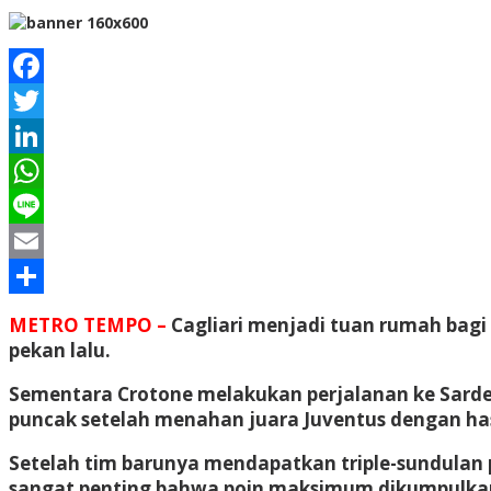
Facebook
Twitter
LinkedIn
WhatsApp
Line
Email
Share
METRO TEMPO –
Cagliari menjadi tuan rumah bag
pekan lalu.
Sementara Crotone melakukan perjalanan ke Sardeg
puncak setelah menahan juara Juventus dengan has
Setelah tim barunya mendapatkan triple-sundulan 
sangat penting bahwa poin maksimum dikumpulkan d