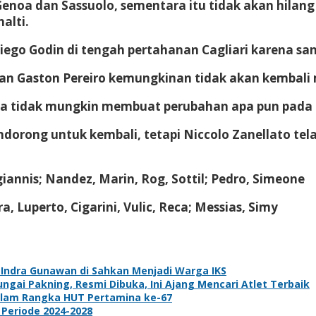
 Genoa dan Sassuolo, sementara itu tidak akan hila
alti.
ego Godin di tengah pertahanan Cagliari karena san
dan Gaston Pereiro kemungkinan tidak akan kembali 
pa tidak mungkin membuat perubahan apa pun pada 
ong untuk kembali, tetapi Niccolo Zanellato telah 
giannis; Nandez, Marin, Rog, Sottil; Pedro, Simeone
a, Luperto, Cigarini, Vulic, Reca; Messias, Simy
k Indra Gunawan di Sahkan Menjadi Warga IKS
gai Pakning, Resmi Dibuka, Ini Ajang Mencari Atlet Terbaik
dalam Rangka HUT Pertamina ke-67
 Periode 2024-2028