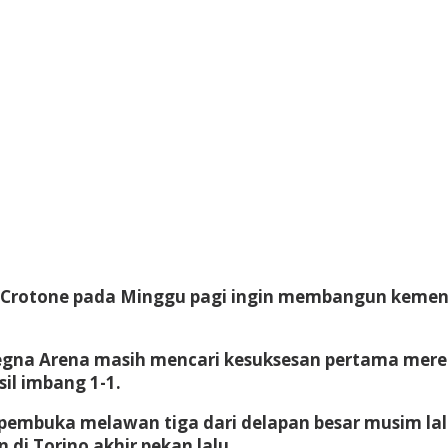
i Crotone pada Minggu pagi ingin membangun keme
na Arena masih mencari kesuksesan pertama mereka
il imbang 1-1.
pembuka melawan tiga dari delapan besar musim lalu
i Torino akhir pekan lalu.