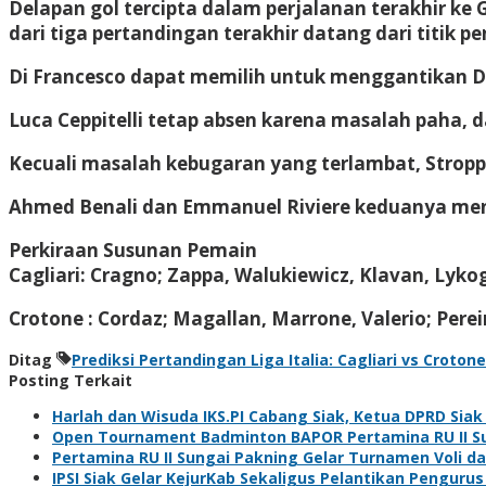
Delapan gol tercipta dalam perjalanan terakhir ke
dari tiga pertandingan terakhir datang dari titik pen
Di Francesco dapat memilih untuk menggantikan Di
Luca Ceppitelli tetap absen karena masalah paha, 
Kecuali masalah kebugaran yang terlambat, Strop
Ahmed Benali dan Emmanuel Riviere keduanya mendor
Perkiraan Susunan Pemain
Cagliari: Cragno; Zappa, Walukiewicz, Klavan, Lyko
Crotone : Cordaz; Magallan, Marrone, Valerio; Pereir
Ditag
Prediksi Pertandingan Liga Italia: Cagliari vs Crotone
Posting Terkait
Harlah dan Wisuda IKS.PI Cabang Siak, Ketua DPRD Sia
Open Tournament Badminton BAPOR Pertamina RU II Sun
Pertamina RU II Sungai Pakning Gelar Turnamen Voli 
IPSI Siak Gelar KejurKab Sekaligus Pelantikan Pengurus