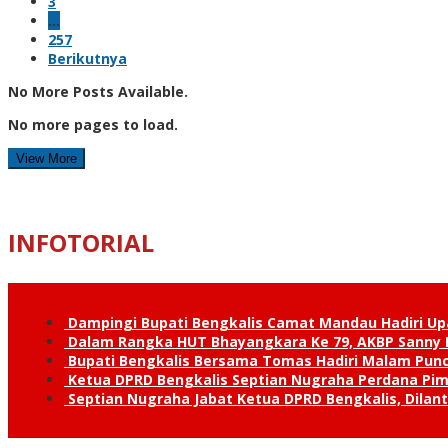
3
…
257
Berikutnya
No More Posts Available.
No more pages to load.
View More
INFOTORIAL
Dampingi Bupati Bengkalis Camat Mandau Hadiri U
Dalam Rangka HUT Bhayangkara Ke 79, AKBP Sanny H
Bupati Bengkalis Bersama Tomas Hadiri Malam Pun
Ketua DPRD Bengkalis Septian Nugraha Perdana Pimp
Septian Nugraha Jabat Ketua DPRD Bengkalis, Dilan