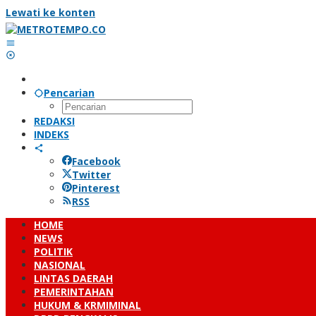
Lewati ke konten
Pencarian
REDAKSI
INDEKS
Facebook
Twitter
Pinterest
RSS
HOME
NEWS
POLITIK
NASIONAL
LINTAS DAERAH
PEMERINTAHAN
HUKUM & KRMIMINAL