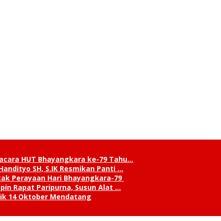
pacara HUT Bhayangkara ke-79 Tahu…
andityo SH, S.IK Resmikan Panti …
cak Perayaan Hari Bhayangkara-79
in Rapat Paripurna, Susun Alat …
tik 14 Oktober Mendatang