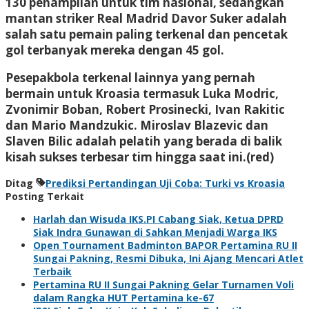
130 penampilan untuk tim nasional, sedangkan
mantan striker Real Madrid Davor Suker adalah
salah satu pemain paling terkenal dan pencetak
gol terbanyak mereka dengan 45 gol.
Pesepakbola terkenal lainnya yang pernah
bermain untuk Kroasia termasuk Luka Modric,
Zvonimir Boban, Robert Prosinecki, Ivan Rakitic
dan Mario Mandzukic. Miroslav Blazevic dan
Slaven Bilic adalah pelatih yang berada di balik
kisah sukses terbesar tim hingga saat ini.(red)
Ditag
Prediksi Pertandingan Uji Coba: Turki vs Kroasia
Posting Terkait
Harlah dan Wisuda IKS.PI Cabang Siak, Ketua DPRD
Siak Indra Gunawan di Sahkan Menjadi Warga IKS
Open Tournament Badminton BAPOR Pertamina RU II
Sungai Pakning, Resmi Dibuka, Ini Ajang Mencari Atlet
Terbaik
Pertamina RU II Sungai Pakning Gelar Turnamen Voli
dalam Rangka HUT Pertamina ke-67