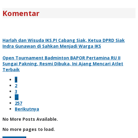
Komentar
Harlah dan Wisuda IKS.PI Cabang Siak, Ketua DPRD Siak
Indra Gunawan di Sahkan Menjadi Warga IKS
Open Tournament Badminton BAPOR Pertamina RU II
Sungai Pakning, Resmi Dibuka, Ini Ajang Mencari Atlet
Terbaik
1
2
3
…
257
Berikutnya
No More Posts Available.
No more pages to load.