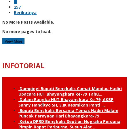
…
257
Berikutnya
No More Posts Available.
No more pages to load.
View More
INFOTORIAL
Dampingi Bupati Bengkalis Camat Mandau Hadiri
Upacara HUT Bhayangkara ke-79 Tahu…
Dalam Rangka HUT Bhayangkara Ke 79, AKBP
Sanny Handityo SH, S.IK Resmikan Panti …
Bupati Bengkalis Bersama Tomas Hadiri Malam
Puncak Perayaan Hari Bhayangkara-79
Ketua DPRD Bengkalis Septian Nugraha Perdana
Pimpin Rapat Paripurna, Susun Alat …