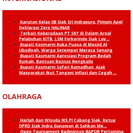
Karutan Kelas IIB Siak Sri Indrapura, Pimpin Apel
Deklarasi Zero HALINAR
Terkait Keberadaan PT SKY di Dalam Areal
Pelabuhan KITB, LSM Forkorindo Siak Lay…
Bupati Kasmarni Buka Puasa di Masjid Al
Ubudiyah, Warga Setempat Merasa Senang
Bupati Kasmarni Apresiasi Program Bedah
Rumah, Bantuan Baznas Bengkalis
Bupati Kasmarni Safari Ramadhan, Ajak
Masyarakat Ikut Tangani Inflasi dan Cegah …
OLAHRAGA
Harlah dan Wisuda IKS.PI Cabang Siak, Ketua
DPRD Siak Indra Gunawan di Sahkan Me…
Open Tournament Badminton BAPOR Pertamina