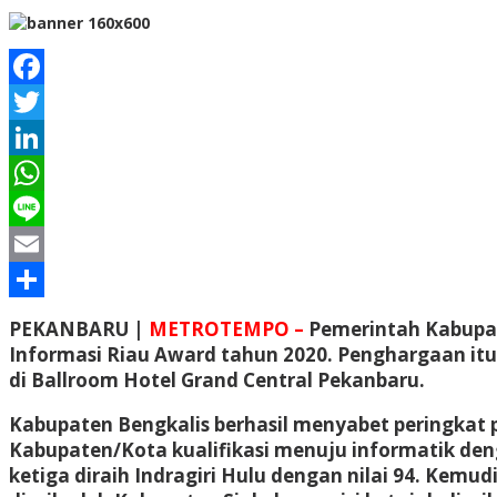
Facebook
Twitter
LinkedIn
WhatsApp
Line
Email
Share
PEKANBARU |
METROTEMPO –
Pemerintah Kabupa
Informasi Riau Award tahun 2020. Penghargaan itu 
di Ballroom Hotel Grand Central Pekanbaru.
Kabupaten Bengkalis berhasil menyabet peringkat 
Kabupaten/Kota kualifikasi menuju informatik denga
ketiga diraih Indragiri Hulu dengan nilai 94. Kemu