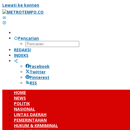
Lewati ke konten
Pencarian
REDAKSI
INDEKS
Facebook
Twitter
Pinterest
RSS
HOME
NEWS
POLITIK
NASIONAL
LINTAS DAERAH
PEMERINTAHAN
HUKUM & KRMIMINAL