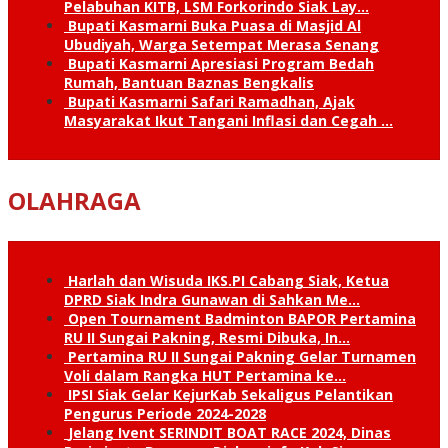
Pelabuhan KITB, LSM Forkorindo Siak Lay…
Bupati Kasmarni Buka Puasa di Masjid Al
Ubudiyah, Warga Setempat Merasa Senang
Bupati Kasmarni Apresiasi Program Bedah
Rumah, Bantuan Baznas Bengkalis
Bupati Kasmarni Safari Ramadhan, Ajak
Masyarakat Ikut Tangani Inflasi dan Cegah …
OLAHRAGA
Harlah dan Wisuda IKS.PI Cabang Siak, Ketua
DPRD Siak Indra Gunawan di Sahkan Me…
Open Tournament Badminton BAPOR Pertamina
RU II Sungai Pakning, Resmi Dibuka, In…
Pertamina RU II Sungai Pakning Gelar Turnamen
Voli dalam Rangka HUT Pertamina ke…
IPSI Siak Gelar KejurKab Sekaligus Pelantikan
Pengurus Periode 2024-2028
Jelang Ivent SERINDIT BOAT RACE 2024, Dinas