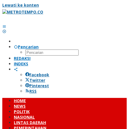
Lewati ke konten
Pencarian
REDAKSI
INDEKS
Facebook
Twitter
Pinterest
RSS
HOME
NEWS
POLITIK
NASIONAL
LINTAS DAERAH
PEMERINTAHAN