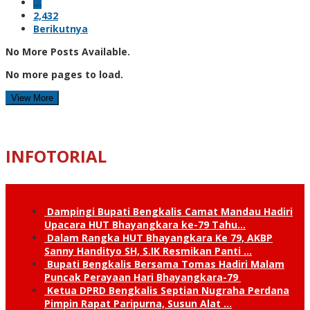
…
2,432
Berikutnya
No More Posts Available.
No more pages to load.
View More
INFOTORIAL
Dampingi Bupati Bengkalis Camat Mandau Hadiri
Upacara HUT Bhayangkara ke-79 Tahu…
Dalam Rangka HUT Bhayangkara Ke 79, AKBP
Sanny Handityo SH, S.IK Resmikan Panti …
Bupati Bengkalis Bersama Tomas Hadiri Malam
Puncak Perayaan Hari Bhayangkara-79
Ketua DPRD Bengkalis Septian Nugraha Perdana
Pimpin Rapat Paripurna, Susun Alat …