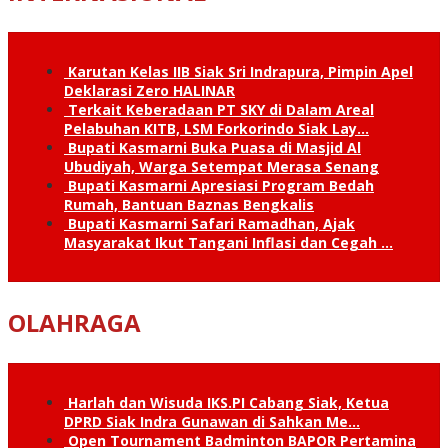
Karutan Kelas IIB Siak Sri Indrapura, Pimpin Apel
Deklarasi Zero HALINAR
Terkait Keberadaan PT SKY di Dalam Areal
Pelabuhan KITB, LSM Forkorindo Siak Lay…
Bupati Kasmarni Buka Puasa di Masjid Al
Ubudiyah, Warga Setempat Merasa Senang
Bupati Kasmarni Apresiasi Program Bedah
Rumah, Bantuan Baznas Bengkalis
Bupati Kasmarni Safari Ramadhan, Ajak
Masyarakat Ikut Tangani Inflasi dan Cegah …
OLAHRAGA
Harlah dan Wisuda IKS.PI Cabang Siak, Ketua
DPRD Siak Indra Gunawan di Sahkan Me…
Open Tournament Badminton BAPOR Pertamina