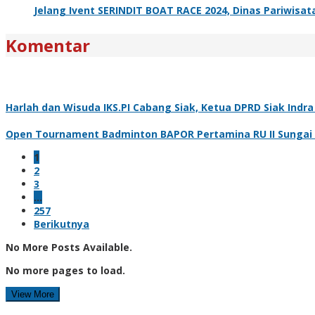
Jelang Ivent SERINDIT BOAT RACE 2024, Dinas Pariwisa
Komentar
Harlah dan Wisuda IKS.PI Cabang Siak, Ketua DPRD Siak Ind
Open Tournament Badminton BAPOR Pertamina RU II Sungai Pa
1
2
3
…
257
Berikutnya
No More Posts Available.
No more pages to load.
View More