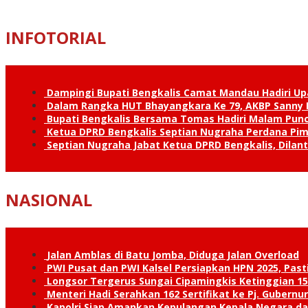
INFOTORIAL
Dampingi Bupati Bengkalis Camat Mandau Hadiri U
Dalam Rangka HUT Bhayangkara Ke 79, AKBP Sanny H
Bupati Bengkalis Bersama Tomas Hadiri Malam Pun
Ketua DPRD Bengkalis Septian Nugraha Perdana Pimp
Septian Nugraha Jabat Ketua DPRD Bengkalis, Dilan
NASIONAL
Jalan Amblas di Batu Jomba, Diduga Jalan Overload
PWI Pusat dan PWI Kalsel Persiapkan HPN 2025, Past
Longsor Tergerus Sungai Cipamingkis Ketinggian 15
Menteri Hadi Serahkan 162 Sertifikat ke Pj. Gubernur
Kapolri Siap Amankan Kepulangan Kepala Negara d