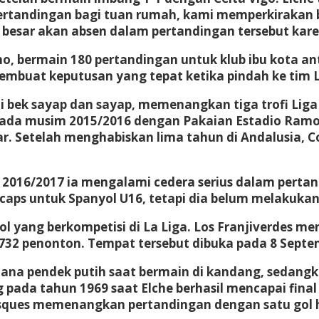
 pertandingan bagi tuan rumah, kami memperkiraka
 besar akan absen dalam pertandingan tersebut kare
o, bermain 180 pertandingan untuk klub ibu kota an
embuat keputusan yang tepat ketika pindah ke tim L
bek sayap dan sayap, memenangkan tiga trofi Liga E
ol pada musim 2015/2016 dengan Pakaian Estadio Ram
. Setelah menghabiskan lima tahun di Andalusia, 
2016/2017 ia mengalami cedera serius dalam perta
u caps untuk Spanyol U16, tetapi dia belum melakuk
ol yang berkompetisi di La Liga. Los Franjiverdes m
732 penonton. Tempat tersebut dibuka pada 8 Septe
elana pendek putih saat bermain di kandang, sedan
 pada tahun 1969 saat Elche berhasil mencapai final
 Basques memenangkan pertandingan dengan satu gol 