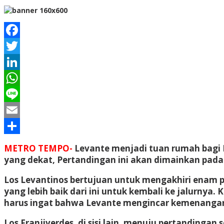
Facebook
Twitter
LinkedIn
WhatsApp
Line
Email
Share
METRO TEMPO-
Levante menjadi tuan rumah bagi 
yang dekat, Pertandingan ini akan dimainkan pada 
Los Levantinos bertujuan untuk mengakhiri enam
yang lebih baik dari ini untuk kembali ke jalurnya.
harus ingat bahwa Levante mengincar kemenangan
Los Franjiverdes, di sisi lain, menuju pertandingan