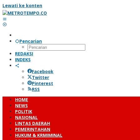
Lewati ke konten
Pencarian
REDAKSI
INDEKS
Facebook
Twitter
Pinterest
RSS
HOME
NEWS
POLITIK
NASIONAL
LINTAS DAERAH
PEMERINTAHAN
HUKUM & KRMIMINAL