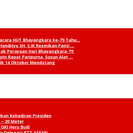
pacara HUT Bhayangkara ke-79 Tahu…
andityo SH, S.IK Resmikan Panti …
cak Perayaan Hari Bhayangkara-79
in Rapat Paripurna, Susun Alat …
tik 14 Oktober Mendatang
ikan Kehadiran Presiden
 – 20 Meter
 DKI Heru Budi
an Delegasi KTT ASEAN