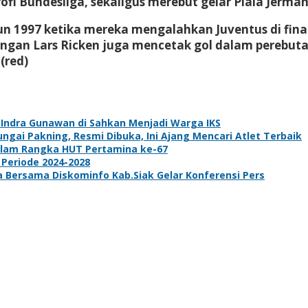
 Bundesliga, sekaligus merebut gelar Piala Jerman 
n 1997 ketika mereka mengalahkan Juventus di fina
ngan Lars Ricken juga mencetak gol dalam perebutan
(red)
k Indra Gunawan di Sahkan Menjadi Warga IKS
gai Pakning, Resmi Dibuka, Ini Ajang Mencari Atlet Terbaik
dalam Rangka HUT Pertamina ke-67
 Periode 2024-2028
ta Bersama Diskominfo Kab.Siak Gelar Konferensi Pers