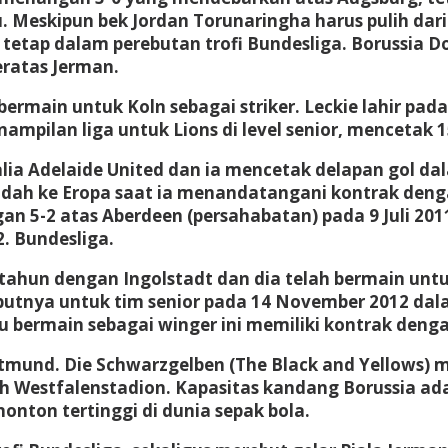
. Meskipun bek Jordan Torunaringha harus pulih dar
 tetap dalam perebutan trofi Bundesliga. Borussi
teratas Jerman.
ermain untuk Koln sebagai striker. Leckie lahir pad
ampilan liga untuk Lions di level senior, mencetak 1
ia Adelaide United dan ia mencetak delapan gol dal
dah ke Eropa saat ia menandatangani kontrak denga
 5-2 atas Aberdeen (persahabatan) pada 9 Juli 201
. Bundesliga.
ahun dengan Ingolstadt dan dia telah bermain untuk
debutnya untuk tim senior pada 14 November 2012 d
bermain sebagai winger ini memiliki kontrak dengan
ortmund. Die Schwarzgelben (The Black and Yellows
ah Westfalenstadion. Kapasitas kandang Borussia ada
onton tertinggi di dunia sepak bola.