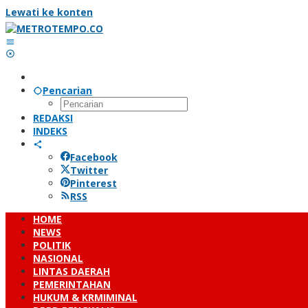
Lewati ke konten
Pencarian
REDAKSI
INDEKS
Facebook
Twitter
Pinterest
RSS
HOME
NEWS
POLITIK
NASIONAL
LINTAS DAERAH
PEMERINTAHAN
HUKUM & KRMIMINAL