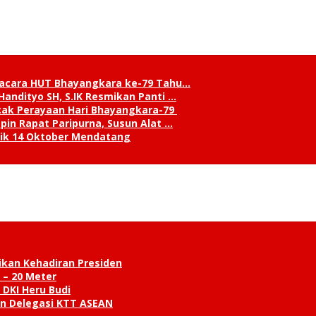
pacara HUT Bhayangkara ke-79 Tahu…
andityo SH, S.IK Resmikan Panti …
cak Perayaan Hari Bhayangkara-79
in Rapat Paripurna, Susun Alat …
tik 14 Oktober Mendatang
ikan Kehadiran Presiden
 – 20 Meter
 DKI Heru Budi
an Delegasi KTT ASEAN