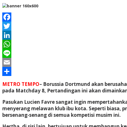
Facebook
Twitter
LinkedIn
WhatsApp
Line
Email
Share
METRO TEMPO
– Borussia Dortmund akan berusaha 
pada Matchday 8, Pertandingan ini akan dimainkan
Pasukan Lucien Favre sangat ingin mempertahank
menyerang melawan klub ibu kota. Seperti biasa, p
bersenang-senang di semua kompetisi musim ini.
Hertha, di sisi lain, bertujuan untuk membangun 