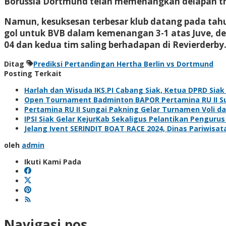
Borussia Dortmund telah memenangkan delapan trofi
Namun, kesuksesan terbesar klub datang pada tahu
gol untuk BVB dalam kemenangan 3-1 atas Juve, de
04 dan kedua tim saling berhadapan di Revierderby.
Ditag
Prediksi Pertandingan Hertha Berlin vs Dortmund
Posting Terkait
Harlah dan Wisuda IKS.PI Cabang Siak, Ketua DPRD Sia
Open Tournament Badminton BAPOR Pertamina RU II Sun
Pertamina RU II Sungai Pakning Gelar Turnamen Voli 
IPSI Siak Gelar KejurKab Sekaligus Pelantikan Pengurus
Jelang Ivent SERINDIT BOAT RACE 2024, Dinas Pariwisa
oleh
admin
Ikuti Kami Pada
Navigasi pos