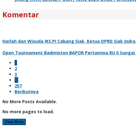
Komentar
Harlah dan Wisuda IKS.PI Cabang Siak, Ketua DPRD Siak Ind
Open Tournament Badminton BAPOR Pertamina RU II Sungai Pa
1
2
3
…
257
Berikutnya
No More Posts Available.
No more pages to load.
View More