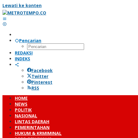
Lewati ke konten
Pencarian
REDAKSI
INDEKS
Facebook
Twitter
Pinterest
RSS
HOME
NEWS
POLITIK
NASIONAL
LINTAS DAERAH
PEMERINTAHAN
HUKUM & KRMIMINAL