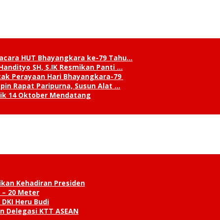
pacara HUT Bhayangkara ke-79 Tahu…
andityo SH, S.IK Resmikan Panti …
cak Perayaan Hari Bhayangkara-79
in Rapat Paripurna, Susun Alat …
tik 14 Oktober Mendatang
ikan Kehadiran Presiden
 – 20 Meter
 DKI Heru Budi
an Delegasi KTT ASEAN