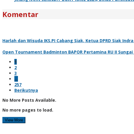
Komentar
Harlah dan Wisuda IKS.PI Cabang Siak, Ketua DPRD Siak Ind
Open Tournament Badminton BAPOR Pertamina RU II Sungai Pa
1
2
3
…
257
Berikutnya
No More Posts Available.
No more pages to load.
View More