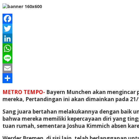
Facebook
Twitter
LinkedIn
WhatsApp
Line
Email
Share
METRO TEMPO-
Bayern Munchen akan mengincar po
mereka, Pertandingan ini akan dimainkan pada 21/
Sang juara bertahan melakukannya dengan baik unt
bahwa mereka memiliki kepercayaan diri yang tin
tuan rumah, sementara Joshua Kimmich absen kare
Werder Bremen, di sisi lain, telah berlangganan 