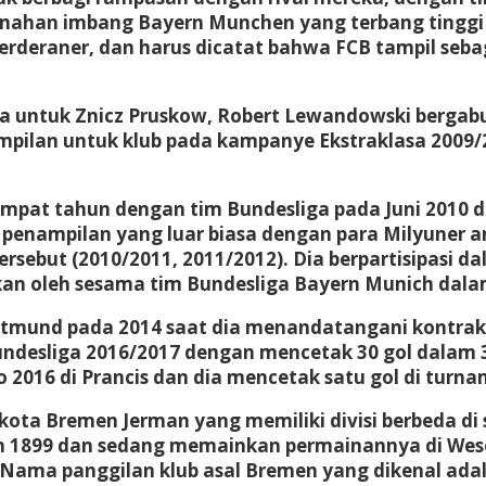
ahan imbang Bayern Munchen yang terbang tinggi d
Werderaner, dan harus dicatat bahwa FCB tampil se
ga untuk Znicz Pruskow, Robert Lewandowski bergab
mpilan untuk klub pada kampanye Ekstraklasa 2009/2
mpat tahun dengan tim Bundesliga pada Juni 2010 d
enampilan yang luar biasa dengan para Milyuner an
sebut (2010/2011, 2011/2012). Dia berpartisipasi d
hkan oleh sesama tim Bundesliga Bayern Munich dala
tmund pada 2014 saat dia menandatangani kontrak
esliga 2016/2017 dengan mencetak 30 gol dalam 32
o 2016 di Prancis dan dia mencetak satu gol di turn
kota Bremen Jerman yang memiliki divisi berbeda di
ahun 1899 dan sedang memainkan permainannya di Wes
 Nama panggilan klub asal Bremen yang dikenal ada