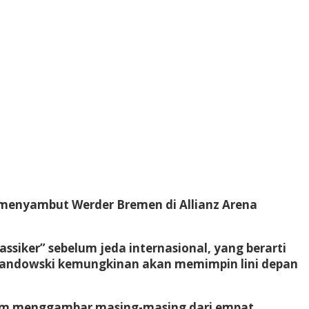
 menyambut Werder Bremen di Allianz Arena
iker” sebelum jeda internasional, yang berarti
ewandowski kemungkinan akan memimpin lini depan
n tim menggambar masing-masing dari empat