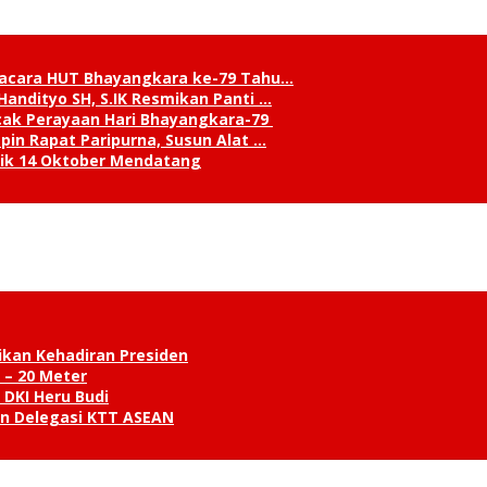
pacara HUT Bhayangkara ke-79 Tahu…
andityo SH, S.IK Resmikan Panti …
cak Perayaan Hari Bhayangkara-79
in Rapat Paripurna, Susun Alat …
tik 14 Oktober Mendatang
ikan Kehadiran Presiden
 – 20 Meter
 DKI Heru Budi
an Delegasi KTT ASEAN