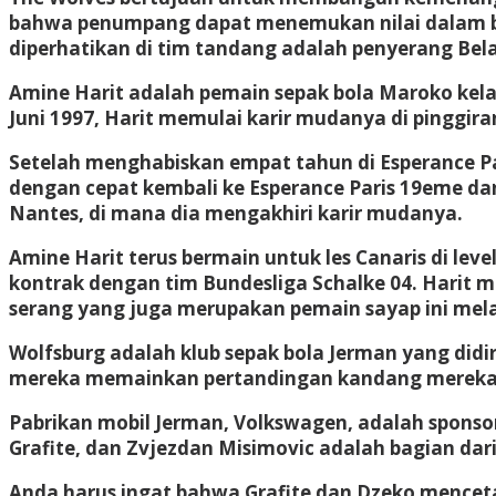
bahwa penumpang dapat menemukan nilai dalam be
diperhatikan di tim tandang adalah penyerang Bela
Amine Harit adalah pemain sepak bola Maroko kelahi
Juni 1997, Harit memulai karir mudanya di pinggira
Setelah menghabiskan empat tahun di Esperance Par
dengan cepat kembali ke Esperance Paris 19eme da
Nantes, di mana dia mengakhiri karir mudanya.
Amine Harit terus bermain untuk les Canaris di le
kontrak dengan tim Bundesliga Schalke 04. Harit m
serang yang juga merupakan pemain sayap ini mela
Wolfsburg adalah klub sepak bola Jerman yang didi
mereka memainkan pertandingan kandang mereka di
Pabrikan mobil Jerman, Volkswagen, adalah sponso
Grafite, dan Zvjezdan Misimovic adalah bagian dari
Anda harus ingat bahwa Grafite dan Dzeko menceta