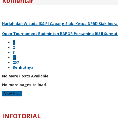
Komentar
Harlah dan Wisuda IKS.PI Cabang Siak, Ketua DPRD Siak Ind
Open Tournament Badminton BAPOR Pertamina RU II Sungai Pa
1
2
3
…
257
Berikutnya
No More Posts Available.
No more pages to load.
View More
INFOTORIAL