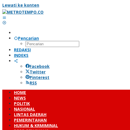
Lewati ke konten
Pencarian
REDAKSI
INDEKS
Facebook
Twitter
Pinterest
RSS
HOME
NEWS
POLITIK
NASIONAL
LINTAS DAERAH
PEMERINTAHAN
HUKUM & KRMIMINAL