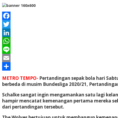
Facebook
Twitter
LinkedIn
WhatsApp
Line
Email
Share
METRO TEMPO-
Pertandingan sepak bola hari Sabt
berbeda di musim Bundesliga 2020/21, Pertandingan
Schalke sangat ingin mengamankan satu lagi kelan
hampir mencatat kemenangan pertama mereka sebelum
dari pertandingan tersebut.
The Wolves bertujuan untuk membangun kemenanga