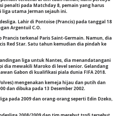
 penalti pada Matchday 8, pemain yang harus
 liga utama Jerman sejauh ini.
sliga. Lahir di Pontoise (Prancis) pada tanggal 18
ngan Argentuil C.O.
 Prancis terkenal Paris Saint-Germain. Namun, dia
is Red Star. Satu tahun kemudian dia pindah ke
ertandingan liga untuk Nantes, dia menandatangani
i dia mewakili Maroko di level senior. Gelandang
an Gabon di kualifikasi piala dunia FIFA 2018.
e Wolves) mengenakan kemeja hijau dan putih dan
00 dan dibuka pada 13 Desember 2002.
iga pada 2009 dan orang-orang seperti Edin Dzeko,
esliga 2008/2009 dan tim merebut trofi tersebut