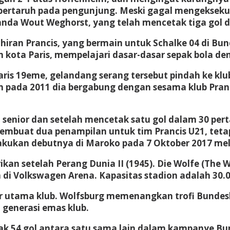
rtaruh pada pengunjung. Meski gagal mengeksekusi
nda Wout Weghorst, yang telah mencetak tiga gol di
ran Prancis, yang bermain untuk Schalke 04 di Bunde
n kota Paris, mempelajari dasar-dasar sepak bola de
is 19eme, gelandang serang tersebut pindah ke klub
n pada 2011 dia bergabung dengan sesama klub Pranc
vel senior dan setelah mencetak satu gol dalam 30 p
embuat dua penampilan untuk tim Prancis U21, tetap
kukan debutnya di Maroko pada 7 Oktober 2017 melaw
rikan setelah Perang Dunia II (1945). Die Wolfe (Th
 Volkswagen Arena. Kapasitas stadion adalah 30.0
r utama klub. Wolfsburg memenangkan trofi Bundesl
 generasi emas klub.
k 54 gol antara satu sama lain dalam kampanye Bund