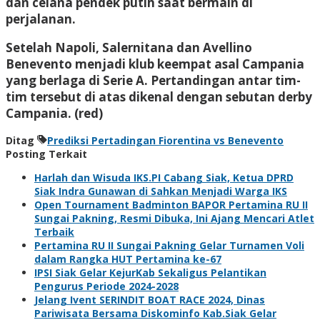
dan celana pendek putih saat bermain di
perjalanan.
Setelah Napoli, Salernitana dan Avellino
Benevento menjadi klub keempat asal Campania
yang berlaga di Serie A. Pertandingan antar tim-
tim tersebut di atas dikenal dengan sebutan derby
Campania. (red)
Ditag
Prediksi Pertadingan Fiorentina vs Benevento
Posting Terkait
Harlah dan Wisuda IKS.PI Cabang Siak, Ketua DPRD
Siak Indra Gunawan di Sahkan Menjadi Warga IKS
Open Tournament Badminton BAPOR Pertamina RU II
Sungai Pakning, Resmi Dibuka, Ini Ajang Mencari Atlet
Terbaik
Pertamina RU II Sungai Pakning Gelar Turnamen Voli
dalam Rangka HUT Pertamina ke-67
IPSI Siak Gelar KejurKab Sekaligus Pelantikan
Pengurus Periode 2024-2028
Jelang Ivent SERINDIT BOAT RACE 2024, Dinas
Pariwisata Bersama Diskominfo Kab.Siak Gelar