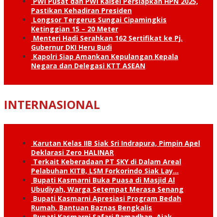
PWI Pusat dan PWI Kalsel Persiapkan HPN 2025,
Pastikan Kehadiran Presiden
Longsor Tergerus Sungai Cipamingkis
Ketinggian 15 – 20 Meter
Menteri Hadi Serahkan 162 Sertifikat ke Pj.
Gubernur DKI Heru Budi
Kapolri Siap Amankan Kepulangan Kepala
Negara dan Delegasi KTT ASEAN
INTERNASIONAL
Karutan Kelas IIB Siak Sri Indrapura, Pimpin Apel
Deklarasi Zero HALINAR
Terkait Keberadaan PT SKY di Dalam Areal
Pelabuhan KITB, LSM Forkorindo Siak Lay…
Bupati Kasmarni Buka Puasa di Masjid Al
Ubudiyah, Warga Setempat Merasa Senang
Bupati Kasmarni Apresiasi Program Bedah
Rumah, Bantuan Baznas Bengkalis
Bupati Kasmarni Safari Ramadhan, Ajak