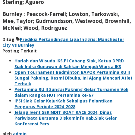
Sterling; Aguero
Burnley : Peacock-Farrell; Lowton, Tarkowski,
Mee, Taylor; Gudmundsson, Westwood, Brownhill,
McNeil; Wood, Rodriguez
Ditag
Prediksi Pertandingan Liga Inggris: Manchester
City vs Burnley
Posting Terkait
Harlah dan Wisuda IKS.PI Cabang Siak, Ketua DPRD
Siak Indra Gunawan di Sahkan Menjadi Warga IKS
Open Tournament Badminton BAPOR Pertamina RU II
Sungai Pakning, Resmi Dibuka, Ini Ajang Mencari Atlet
Terbaik
Pertamina RU II Sungai Pakning Gelar Turnamen Voli
dalam Rangka HUT Pertamina ke-67
IPSI Siak Gelar KejurKab Sekaligus Pelantikan
Pengurus Periode 2024-2028
Jelang Ivent SERINDIT BOAT RACE 2024, Dinas
Pariwisata Bersama Diskominfo Kab.Siak Gelar
Konferensi Pers
oleh
admin