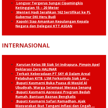
Longsor Tergerus Sungai Cipamingkis
Ketinggian 15 – 20 Meter
Menteri Hadi Serahkan 162 Sertifikat ke Pj.
Gubernur DKI Heru Budi
Kapolri Siap Amankan Kepulangan Kepala
Negara dan Delegasi KTT ASEAN
INTERNASIONAL
Karutan Kelas IIB Siak Sri Indrapura, Pimpin Apel
Deklarasi Zero HALINAR
Terkait Keberadaan PT SKY di Dalam Areal
Pelabuhan KITB, LSM Forkorindo Siak Lay…
Bupati Kasmarni Buka Puasa di Masjid Al
Ubudiyah, Warga Setempat Merasa Senang
Bupati Kasmarni Apresiasi Program Bedah
Rumah, Bantuan Baznas Bengkalis
Bupati Kasmarni Safari Ramadhan, Ajak
Masyarakat Ikut Tangani Inflasi dan Cegah …