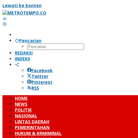
Lewati ke konten
Pencarian
REDAKSI
INDEKS
Facebook
Twitter
Pinterest
RSS
HOME
NEWS
POLITIK
NASIONAL
LINTAS DAERAH
PEMERINTAHAN
HUKUM & KRMIMINAL