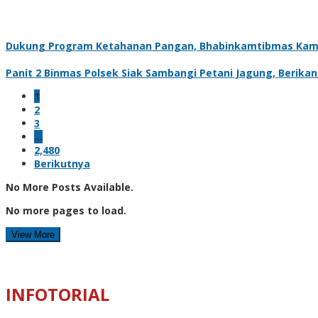
Dukung Program Ketahanan Pangan, Bhabinkamtibmas Kam
Panit 2 Binmas Polsek Siak Sambangi Petani Jagung, Berik
1
2
3
…
2,480
Berikutnya
No More Posts Available.
No more pages to load.
View More
INFOTORIAL