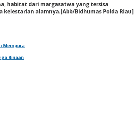
, habitat dari margasatwa yang tersisa
 kelestarian alamnya.[Abb/Bidhumas Polda Riau]
an Mempura
rga Binaan