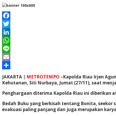
Facebook
Twitter
LinkedIn
WhatsApp
Line
Email
Share
JAKARTA |
METROTEMPO –
Kapolda Riau Irjen Agu
Kehutanan, Siti Nurbaya, Jumat (27/11), saat menj
Penghargaan diterima Kapolda Riau ini diberikan 
Bedah Buku yang berkisah tentang Bonita, seekor s
evakuasi paling panjang dan juga merupakan karya t