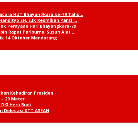
pacara HUT Bhayangkara ke-79 Tahu…
andityo SH, S.IK Resmikan Panti …
cak Perayaan Hari Bhayangkara-79
in Rapat Paripurna, Susun Alat …
tik 14 Oktober Mendatang
ikan Kehadiran Presiden
 – 20 Meter
 DKI Heru Budi
an Delegasi KTT ASEAN