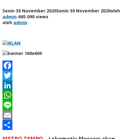
Senin 30 November 2020
Senin 30 November 2020
oleh
admin
-
665.090 views
oleh
admin
Facebook
Twitter
LinkedIn
WhatsApp
Line
Email
Share
METRO TEMPO –
Lokomotiv Moscow akan