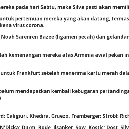
ereka pada hari Sabtu, maka Silva pasti akan memili
untuk pertemuan mereka yang akan datang, termasu
rkena virus corona.
p Noah Sarenren Bazee (ligamen pecah) dan gelandan
elah kemenangan mereka atas Arminia awal pekan ini
untuk Frankfurt setelah menerima kartu merah dala
e belum mendapatkan kembali kebugaran pertandingan
)
 Caligiuri, Khedira, Gruezo, Framberger; Strobl; Ric
N’Dicka; Durm, Rode, Ilsanker, Sow, Kostic; Dost, Sil