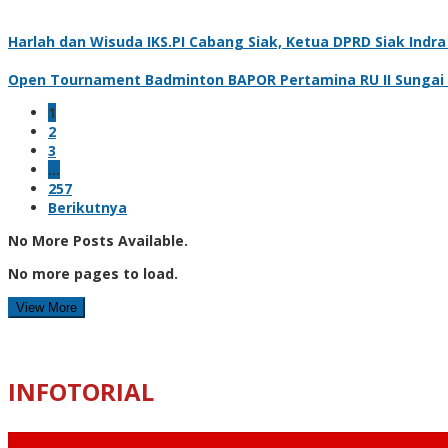
Harlah dan Wisuda IKS.PI Cabang Siak, Ketua DPRD Siak Ind
Open Tournament Badminton BAPOR Pertamina RU II Sungai Pa
1
2
3
…
257
Berikutnya
No More Posts Available.
No more pages to load.
View More
INFOTORIAL