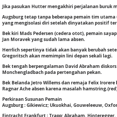
Jika pasukan Hutter mengakhiri perjalanan buruk m
Augsburg tetap tanpa beberapa pemain tim utama 
yang mengisolasi diri setelah dinyatakan positif te
Bek kiri Mads Pedersen (cedera otot), pemain saya
Jan Moravek yang sudah lama absen.
Herrlich sepertinya tidak akan banyak berubah set
Gregoritsch akan memimpin lini depan sekali lagi.
Bek tengah berpengalaman David Abraham diskors 
Monchengladbach pada pertengahan pekan.
Bek Belanda Jetro Willems dan remaja Felix Irorer
Ragnar Ache absen karena masalah hamstring.(red
Perkiraan Susunan Pemain
Augsburg : Gikiewicz; Ukuokhai, Gouweleeuw, Oxford;
Eintracht Frankfurt : Trapp; Abraham, Hinteregger, 