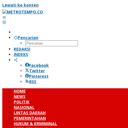
Lewati ke konten
Pencarian
REDAKSI
INDEKS
Facebook
Twitter
Pinterest
RSS
HOME
NEWS
POLITIK
NASIONAL
LINTAS DAERAH
PEMERINTAHAN
HUKUM & KRMIMINAL