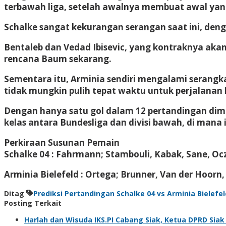
terbawah liga, setelah awalnya membuat awal yang
Schalke sangat kekurangan serangan saat ini, den
Bentaleb dan Vedad Ibisevic, yang kontraknya aka
rencana Baum sekarang.
Sementara itu, Arminia sendiri mengalami serang
tidak mungkin pulih tepat waktu untuk perjalanan 
Dengan hanya satu gol dalam 12 pertandingan dimu
kelas antara Bundesliga dan divisi bawah, di mana 
Perkiraan Susunan Pemain
Schalke 04 : Fahrmann; Stambouli, Kabak, Sane, Ocz
Arminia Bielefeld : Ortega; Brunner, Van der Hoorn,
Ditag
Prediksi Pertandingan Schalke 04 vs Arminia Bielefel
Posting Terkait
Harlah dan Wisuda IKS.PI Cabang Siak, Ketua DPRD Sia