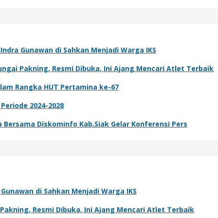
k Indra Gunawan di Sahkan Menjadi Warga IKS
gai Pakning, Resmi Dibuka, Ini Ajang Mencari Atlet Terbaik
dalam Rangka HUT Pertamina ke-67
 Periode 2024-2028
ta Bersama Diskominfo Kab.Siak Gelar Konferensi Pers
ra Gunawan di Sahkan Menjadi Warga IKS
kning, Resmi Dibuka, Ini Ajang Mencari Atlet Terbaik