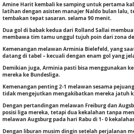
Amine Harit kembali ke samping untuk pertama kali
latihan dengan asisten manajer Naldo bulan lalu, 
tembakan tepat sasaran. selama 90 menit.
Dua gol di babak kedua dari Rolland Sallai memb
membawa tim tamu unggul tujuh poin dari zona de
Kemenangan melawan Arminia Bielefeld, yang saat 
datang di tabel – kecuali dengan enam gol yang jel
Demikian juga, Arminia pasti bisa menggunakan k
mereka ke Bundesliga.
Kemenangan penting 2-1 melawan sesama pejuang M
tidak mengejutkan mengakibatkan mereka jatuh ke
Dengan pertandingan melawan Freiburg dan Augs
posisi liga mereka, tetapi dua kekalahan tanpa m
melawan Augsburg pada hari Rabu di 1- 0 kekalaha
Dengan liburan musim dingin setelah perjalanan mer