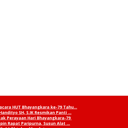
pacara HUT Bhayangkara ke-79 Tahu…
andityo SH, S.IK Resmikan Panti …
cak Perayaan Hari Bhayangkara-79
in Rapat Paripurna, Susun Alat …