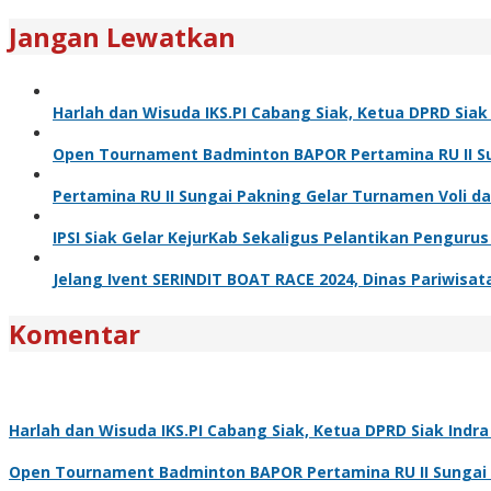
Jangan Lewatkan
Harlah dan Wisuda IKS.PI Cabang Siak, Ketua DPRD Sia
Open Tournament Badminton BAPOR Pertamina RU II Sun
Pertamina RU II Sungai Pakning Gelar Turnamen Voli 
IPSI Siak Gelar KejurKab Sekaligus Pelantikan Pengurus
Jelang Ivent SERINDIT BOAT RACE 2024, Dinas Pariwisa
Komentar
Harlah dan Wisuda IKS.PI Cabang Siak, Ketua DPRD Siak Ind
Open Tournament Badminton BAPOR Pertamina RU II Sungai Pa