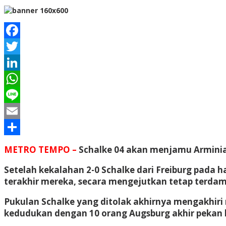
Facebook
Twitter
LinkedIn
WhatsApp
Line
Email
Share
METRO TEMPO –
Schalke 04 akan menjamu Arminia 
Setelah kekalahan 2-0 Schalke dari Freiburg pada
terakhir mereka, secara mengejutkan tetap terdam
Pukulan Schalke yang ditolak akhirnya mengakhir
kedudukan dengan 10 orang Augsburg akhir pekan