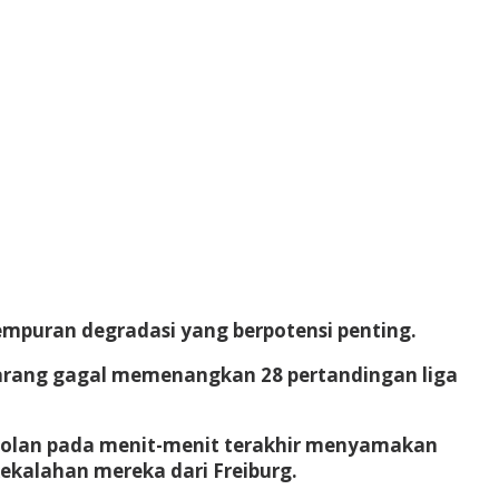
empuran degradasi yang berpotensi penting.
karang gagal memenangkan 28 pertandingan liga
obolan pada menit-menit terakhir menyamakan
kalahan mereka dari Freiburg.