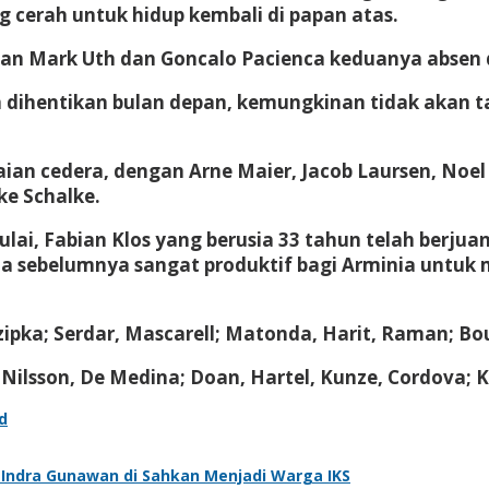
 cerah untuk hidup kembali di papan atas.
gan Mark Uth dan Goncalo Pacienca keduanya absen 
n dihentikan bulan depan, kemungkinan tidak akan t
kaian cedera, dengan Arne Maier, Jacob Laursen, N
ke Schalke.
lai, Fabian Klos yang berusia 33 tahun telah berju
ia sebelumnya sangat produktif bagi Arminia untuk m
ipka; Serdar, Mascarell; Matonda, Harit, Raman; Bo
 Nilsson, De Medina; Doan, Hartel, Kunze, Cordova; K
d
k Indra Gunawan di Sahkan Menjadi Warga IKS