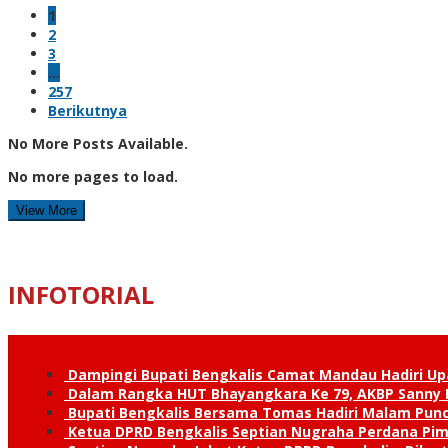
1
2
3
…
257
Berikutnya
No More Posts Available.
No more pages to load.
View More
INFOTORIAL
Dampingi Bupati Bengkalis Camat Mandau Hadiri U
Dalam Rangka HUT Bhayangkara Ke 79, AKBP Sanny H
Bupati Bengkalis Bersama Tomas Hadiri Malam Pun
Ketua DPRD Bengkalis Septian Nugraha Perdana Pimp